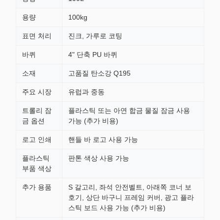
용량
100kg
표면 처리
진크, 가루로 코팅
바퀴
4" 단축 PU 바퀴
소재
고품질 탄소강 Q195
주요 시장
유럽과 중동
트롤리 잠
플라스틱 또는 아연 합금 물질 잠금 사용
금 옵션
가능 (추가 비용)
로고 인쇄
핸들 바 로고 사용 가능
플라스틱
판톤 색상 사용 가능
부품 색상
추가 용품
S 갈고리, 좌석 안전벨트, 아래쪽 코너 보
호기, 상단 바구니 프레임 커버, 광고 플라
스틱 보드 사용 가능 (추가 비용)