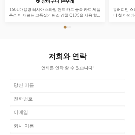
켓 장바구니 손수레
150L 대용량 러시아 스타일 핸드 카트 금속 카트 제품
유러피언 스
특성 이 재료는 고품질의 탄소 강철 Q195을 사용 합니
니 철 아연과
다. 고품질이고 내구성이 뛰어나죠. 유럽과 중동은 주
: 금속 메쉬
요 수출 시장이며 식료품 상점, 슈퍼마켓, 약국 등 다양
그리고 접힌
한 경우에 적합합니다. 더 강한 부하 운반 능력과 함께
을 하는 문제
아름다운 이중 계층 철기 기본 프레임 저장기반을 사
은 60L에서
용해서 더 많은 공간을 확보 표면 처리, 색상, 로고 및
이 수많은 
크기는 모두 사용자 정의 할 수 있습니다. 바퀴는 5 인
다. 이것은
저희와 연락
치 듀얼 축 PU 바퀴를 사용하고 다른 사양과 바퀴 스타
의 필요를 충
일을 사용할 수 있습니다. 병 제품들을 안전...
정되고, 손
언제든 연락 할 수 있습니다!