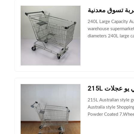
240L Large Capacity Aus
warehouse supermarkets
diameters 240L large c
1.Product Name: 240L A
ي يو عجلات
215L Australian style 
Australia style Shoppin
Powder Coated 7.Wheels
10.Trolley Lock Model: 