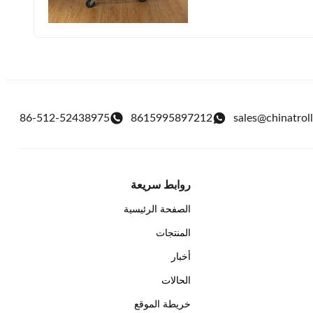
86-512-52438975
8615995897212
sales@chinatrol
روابط سريعة
الصفحة الرئيسية
المنتجات
أخبار
الحالات
خريطة الموقع