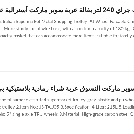
ت أسترالية عربة تسوق معدنية
tralian Supermarket Metal Shopping Trolley PU Wheel Foldable Childre
 More sturdy metal wire base, with a handcart capacity of 180 kgs
apacity basket that can accommodate more items, suitable for family
ustralia Shopping trolley 2
 السوبر ماركت التسوق عربة شراء رمادية بلاستيكية ب
general purpose assorted supermarket trolley, grey plastic and pu w
g trolley 2.Item No.: JS-TAU05 3.Specification: 4.Liter: 215L 5.Load
: 5" single axle TPU wheels 8.Material: High-grade carbon steel Q1
Plastic or Zinc Alloy material