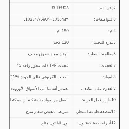
2رقم البند:
JS-TEU06
3المواصفات:
L1025*W580*H1015mm
4لتر:
180 لتر
5قدرة التحميل:
120 كجم
6معالجة السطح:
الزنك مع مسحوق مغلف
7العجلات:
عجلات TPR ذات محور واحد 5 "
8المواد:
الصلب الكربوني عالي الجودة Q195
9القدرة على التكيف:
تصدير أساسا إلى الأسواق الأوروبية والآسي
10طراز قفل العربة:
القفل من مواد بلاستيكية أو سبيكة الزنك م
11منطقة طباعة الشعار:
شريط المقبض شعار متاح
12أجزاء بلاستيكية لون:
لون البانتون متاح