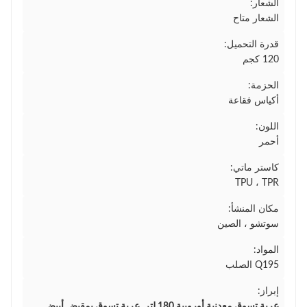
الشعار:
الشعار متاح
قدرة التحميل:
120 كجم
الحزمة:
أكياس فقاعة
اللون:
أحمر
كاستر ماتي:
TPU ، TPR
مكان المنشأ:
سوتشو ، الصين
المواد:
Q195 الصلب
إبراز:
عربة تسوق معدنية أوروبية 180 لتر
,
عربة تسوق بمقبض أبيض
,