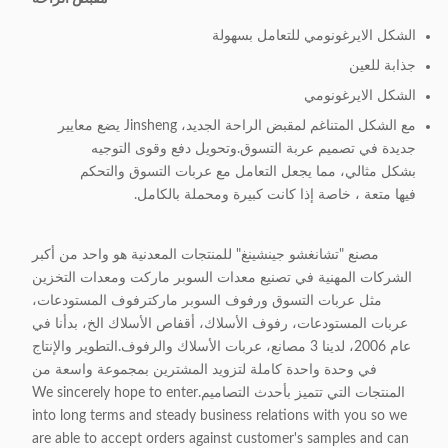
الشكل الايرغونومي للتعامل بسهولة
جذابة للعين
الشكل الايرغونومي
مع الشكل المتناغم لمقبض الراحة الجديد، Jinsheng يضع معايير
جديدة في تصميم عربة التسوق.وتحويل دفع وقوى التوجيه
بشكل مثالي، مما يجعل التعامل مع عربات التسوق والتحكم
فيها متعة ، خاصة إذا كانت كبيرة ومحملة بالكامل.
مصنع "تشانغشو جينشينغ" للمنتجات المعدنية هو واحد من أكبر
الشركات المهنية في تصنيع معدات السوبر ماركت ومعدات التخزين
مثل عربات التسوق ورفوف السوبر ماركترفوف المستودعات،
عربات المستودعات، رفوف الأسلاك، أقفاص الأسلاك الخ، بدأنا في
عام 2006، لدينا 3 مصانع، عربات الأسلاك والرفوف.التطوير والإنتاج
في وحدة واحدة كاملة لتزويد المشترين بمجموعة واسعة من
المنتجات التي تتميز بأحدث التصاميم.We sincerely hope to enter
into long terms and steady business relations with you so we
are able to accept orders against customer's samples and can