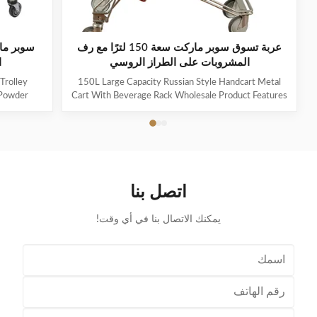
عربة تسوق سوبر ماركت سعة 150 لترًا مع رف
سوبر ما
المشروبات على الطراز الروسي
ا
Trolley
150L Large Capacity Russian Style Handcart Metal
 Powder
Cart With Beverage Rack Wholesale Product Features
le of the
The material uses high-quality carbon steel Q195,
 mesh, and
which is high-quality and durable Europe and the
em shopping
Middle East are the main export markets, suitable for
he shopping
various occasions, such as grocery stores,
 which can
supermarkets, and pharmacies Beautiful double-layer
or shopping
wire base frame with stronger load-bearing capacity
اتصل بنا
 categories
With a storage foundation, free up more space
Surface treatment, color, logo,
يمكنك الاتصال بنا في أي وقت!