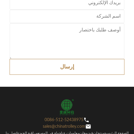
إرسال
0086-512-52438975
sales@chinatrolley.com
الصفحة الرئيسية
منتجات
فيديوهات
معلومات عنا
جولة في المصنع
مراقبة الجودة
اتصل بنا