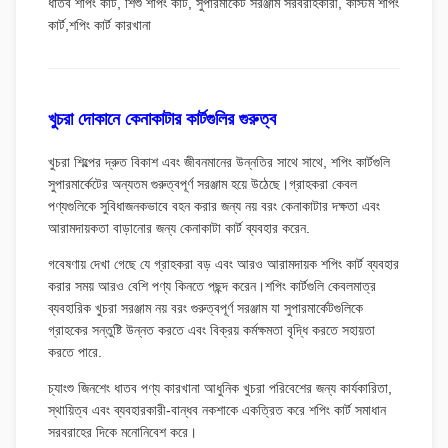
ধাতব শপিং কার্ট, শিশু শপিং কার্ট, সুপারমার্কেট সরঞ্জাম সরবরাহকারী, কাস্টম শপিং
কার্ট,শপিং কার্ট কারখানা
খুচরা দোকানে কেনাকাটার কার্টগুলির গুরুত্ব
খুচরা শিল্পের দ্রুত বিকাশ এবং জীবনমানের উন্নতির সাথে সাথে, শপিং কার্টগুলি
সুপারমার্কেটের অন্যতম গুরুত্বপূর্ণ সরঞ্জাম হয়ে উঠেছে।গ্রাহকরা কেবল
পণ্যগুলিকে সুবিধাজনকভাবে বহন করার জন্য নয় বরং কেনাকাটার দক্ষতা এবং
আরামদায়কতা বাড়ানোর জন্য কেনাকাটা কার্ট ব্যবহার করেন.
গবেষণায় দেখা গেছে যে গ্রাহকরা বড় এবং আরও আরামদায়ক শপিং কার্ট ব্যবহার
করার সময় আরও বেশি পণ্য কিনতে পছন্দ করেন।শপিং কার্টগুলি কেবলমাত্র
ব্যবহারিক খুচরা সরঞ্জাম নয় বরং গুরুত্বপূর্ণ সরঞ্জাম যা সুপারমার্কেটগুলিকে
গ্রাহকের সন্তুষ্টি উন্নত করতে এবং বিক্রয় কর্মক্ষমতা বৃদ্ধি করতে সহায়তা
করতে পারে.
চ্যাংশু জিনশেং ধাতব পণ্য কারখানা আধুনিক খুচরা পরিবেশের জন্য কার্যকারিতা,
স্থায়িত্ব এবং ব্যবহারকারী-বান্ধব নকশাকে একত্রিত করে শপিং কার্ট সমাধান
সরবরাহের দিকে মনোনিবেশ করে।