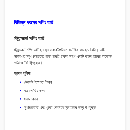
বিভিন্ন ধরনের শপিং কার্ট
স্ট্যান্ডার্ড শপিং কার্ট
স্ট্যান্ডার্ড শপিং কার্ট হল সুপারমার্কেটগুলিতে সর্বাধিক ব্যবহৃত ট্রলি। এটি
সাধারণত মসৃণ চলাচলের জন্য চারটি চাকার সাথে একটি ধাতব তারের বাস্কেট
কাঠামো বৈশিষ্ট্যযুক্ত।
প্রধান সুবিধা
টেকসই ইস্পাত নির্মাণ
বড় লোডিং ক্ষমতা
সহজ চালনা
সুপারমার্কেট এবং খুচরা দোকানে ব্যবহারের জন্য উপযুক্ত