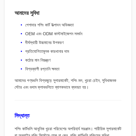
আমাদের সুবিধা
পেশাদার শপিং কার্ট উত্পাদন অভিজ্ঞতা
OEM এবং ODM কাস্টমাইজেশন সমর্থন
দীর্ঘস্থায়ী উচ্চমানের উপকরণ
প্রতিযোগিতামূলক কারখানার দাম
কঠোর মান নিয়ন্ত্রণ
বিশ্বব্যাপী রপ্তানি ক্ষমতা
আমাদের পণ্যগুলি বিশ্বজুড়ে সুপারমার্কেট, শপিং মল, খুচরা চেইন, সুবিধাজনক
স্টোর এবং গুদাম ক্লাবগুলিতে ব্যাপকভাবে ব্যবহৃত হয়।
সিদ্ধান্ত
শপিং কার্টগুলি আধুনিক খুচরা পরিবেশের অপরিহার্য সরঞ্জাম। শারীরিক সুপারমার্কেট
বা অনলাইন শপিং সিস্টেমে হোক না কেন, শপিং কার্টগুলি শপিংয়ের সুবিধা,