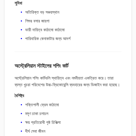
সুবিধা
অতিরিক্ত বড় সঞ্চয়স্থান
শিশুর বসার জায়গা
ভারী দায়িত্ব কাঠামো কাঠামো
পারিবারিক কেনাকাটার জন্য আদর্শ
অস্ট্রেলিয়ান স্টাইলের শপিং কার্ট
অস্ট্রেলিয়ান শপিং কার্টগুলি স্থায়িত্ব এবং নমনীয়তা একত্রিত করে। তারা
ব্যস্ত খুচরা পরিবেশের উচ্চ-ফ্রিকোয়েন্সি ব্যবহারের জন্য ডিজাইন করা হয়েছে।
বৈশিষ্ট্য
শক্তিশালী ফ্রেম কাঠামো
মসৃণ চাকা চলাচল
ক্ষয় প্রতিরোধী পৃষ্ঠ চিকিত্সা
দীর্ঘ সেবা জীবন