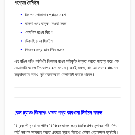
পণ্যের বৈশিষ্ট্য
নিরাপদ গোলাকার প্রান্ত নকশা
হালকা এবং ধাক্কা দেওয়া সহজ
একাধিক রঙের বিকল্প
টেকসই চাকা সিস্টেম
শিশুদের জন্য আকর্ষণীয় চেহারা
এই রঙিন শপিং কার্টগুলি শিশুদের রঙের স্বীকৃতি উন্নত করতে সাহায্য করে এবং
কেনাকাটা আরও উপভোগ্য করে তোলে। একই সময়ে, বাবা-মা তাদের বাচ্চাদের
তত্ত্বাবধানে আরও সুবিধাজনকভাবে কেনাকাটা করতে পারেন।
কেন চ্যাংশু জিনশেং ধাতব পণ্য কারখানা নির্বাচন করুন
বিশ্বব্যাপী খুচরা ও পাইকারি বিক্রেতাদের জন্য নির্ভরযোগ্য সুপারমার্কেট শপিং
কার্ট সমাধান সরবরাহ করতে চেয়েছে চ্যাংশু জিনশেং মেটাল প্রোডাক্টস ফ্যাক্টরি।