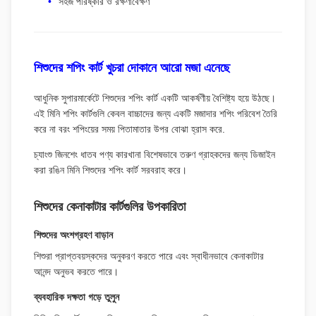
সহজ পরিষ্কার ও রক্ষণাবেক্ষণ
শিশুদের শপিং কার্ট খুচরা দোকানে আরো মজা এনেছে
আধুনিক সুপারমার্কেটে শিশুদের শপিং কার্ট একটি আকর্ষণীয় বৈশিষ্ট্য হয়ে উঠছে।
এই মিনি শপিং কার্টগুলি কেবল বাচ্চাদের জন্য একটি মজাদার শপিং পরিবেশ তৈরি
করে না বরং শপিংয়ের সময় পিতামাতার উপর বোঝা হ্রাস করে.
চ্যাংশু জিনশেং ধাতব পণ্য কারখানা বিশেষভাবে তরুণ গ্রাহকদের জন্য ডিজাইন
করা রঙিন মিনি শিশুদের শপিং কার্ট সরবরাহ করে।
শিশুদের কেনাকাটার কার্টগুলির উপকারিতা
শিশুদের অংশগ্রহণ বাড়ান
শিশুরা প্রাপ্তবয়স্কদের অনুকরণ করতে পারে এবং স্বাধীনভাবে কেনাকাটার
আনন্দ অনুভব করতে পারে।
ব্যবহারিক দক্ষতা গড়ে তুলুন