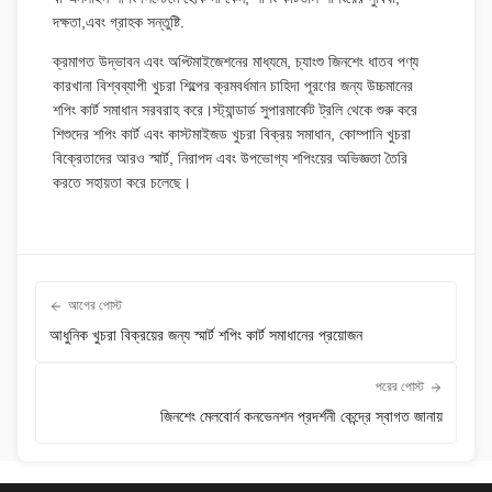
দক্ষতা,এবং গ্রাহক সন্তুষ্টি.
ক্রমাগত উদ্ভাবন এবং অপ্টিমাইজেশনের মাধ্যমে, চ্যাংশু জিনশেং ধাতব পণ্য
কারখানা বিশ্বব্যাপী খুচরা শিল্পের ক্রমবর্ধমান চাহিদা পূরণের জন্য উচ্চমানের
শপিং কার্ট সমাধান সরবরাহ করে।স্ট্যান্ডার্ড সুপারমার্কেট ট্রলি থেকে শুরু করে
শিশুদের শপিং কার্ট এবং কাস্টমাইজড খুচরা বিক্রয় সমাধান, কোম্পানি খুচরা
বিক্রেতাদের আরও স্মার্ট, নিরাপদ এবং উপভোগ্য শপিংয়ের অভিজ্ঞতা তৈরি
করতে সহায়তা করে চলেছে।
আগের পোস্ট
আধুনিক খুচরা বিক্রয়ের জন্য স্মার্ট শপিং কার্ট সমাধানের প্রয়োজন
পরের পোস্ট
জিনশেং মেলবোর্ন কনভেনশন প্রদর্শনী কেন্দ্রে স্বাগত জানায়