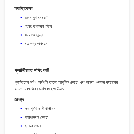
অ্যাপ্লিকেশন
গুদাম সুপারমার্কেট
বিল্ডিং উপকরণ স্টোর
সরবরাহ কেন্দ্র
বড় পণ্য পরিবহন
প্লাস্টিকের শপিং কার্ট
প্লাস্টিকের শপিং কার্টগুলি তাদের আধুনিক চেহারা এবং হালকা ওজনের কাঠামোর
কারণে ক্রমবর্ধমান জনপ্রিয় হয়ে উঠছে।
বৈশিষ্ট্য
ক্ষয় প্রতিরোধী উপাদান
ফ্যাশনেবল চেহারা
হালকা ওজন