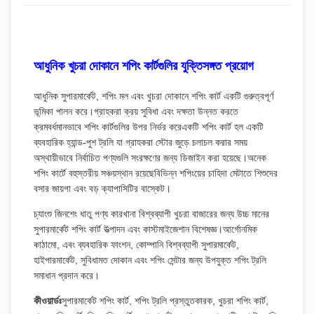
আধুনিক খুচরা দোকানে শপিং কার্টগুলির যুক্তিসঙ্গত প্রয়োগ
আধুনিক সুপারমার্কেট, শপিং মল এবং খুচরা দোকানে শপিং কার্ট একটি গুরুত্বপূর্ণ
ভূমিকা পালন করে।গ্রাহকরা ক্রয় সুবিধা এবং দক্ষতা উন্নত করতে
ক্রমবর্ধমানভাবে শপিং কার্টগুলির উপর নির্ভর করেএকটি শপিং কার্ট হল একটি
ব্যবহারিক হ্যান্ড-পুশ ট্রলি যা গ্রাহকরা স্টোর জুড়ে চলাচল করার সময়
অস্থায়ীভাবে নির্বাচিত পণ্যগুলি সংরক্ষণের জন্য ডিজাইন করা হয়েছে।অনেক
শপিং কার্টে বহুস্তরীয় সঞ্চয়স্থান রয়েছেবিভিন্ন শপিংয়ের চাহিদা মেটাতে শিশুদের
বসার জায়গা এবং বড় ক্যাপাসিটির বাস্কেট।
চ্যাংশু জিনশেং ধাতু পণ্য কারখানা বিশ্বব্যাপী খুচরা বাজারের জন্য উচ্চ মানের
সুপারমার্কেট শপিং কার্ট উত্পাদন এবং কাস্টমাইজেশান বিশেষজ্ঞ।আর্গোনমিক
কাঠামো, এবং ব্যবহারিক ফাংশন, কোম্পানি বিশ্বব্যাপী সুপারমার্কেট,
হাইপারমার্কেট, সুবিধামত দোকান এবং শপিং সেন্টার জন্য উপযুক্ত শপিং ট্রলি
সমাধান প্রদান করে।
কীওয়ার্ডঃ
সুপারমার্কেট শপিং কার্ট, শপিং ট্রলি প্রস্তুতকারক, খুচরা শপিং কার্ট,