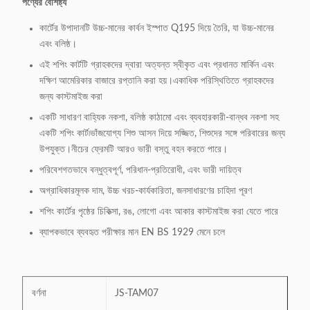
পণ্যের বৈশিষ্ট্য
কার্টের উপাদানটি উচ্চ-মানের কার্বন ইস্পাত Q195 দিয়ে তৈরি, যা উচ্চ-মানের
এবং বলিষ্ঠ।
এই শপিং কার্টটি গ্রাহকদের দ্বারা অত্যন্ত স্বীকৃত এবং প্রধানত মার্কিন এবং
দক্ষিণ আমেরিকার বাজারে রপ্তানি করা হয়।একাধিক পরিস্থিতিতে গ্রাহকদের
জন্য কাস্টমাইজ করা
একটি সাধারণ বাহ্যিক নকশা, বলিষ্ঠ কাঠামো এবং ব্যবহারকারী-বান্ধব নকশা সহ
একটি শপিং কার্ট৷ভাঁজযোগ্য শিশু আসন দিয়ে সজ্জিত, শিশুদের সঙ্গে পরিবারের জন্য
উপযুক্ত।নীচের ফ্রেমটি আরও ভারী বস্তু বহন করতে পারে।
পরিবেশগতভাবে বন্ধুত্বপূর্ণ, পরিধান-প্রতিরোধী, এবং ভারী দায়িত্ব
অগ্রাধিকারমূলক দাম, উচ্চ খরচ-কার্যকারিতা, জনসাধারণের চাহিদা পূরণ
শপিং কার্টের পৃষ্ঠের চিকিত্সা, রঙ, লোগো এবং আকার কাস্টমাইজ করা যেতে পারে
ব্যাপকভাবে ব্যবহৃত পরীক্ষার মান EN BS 1929 মেনে চলে
বর্ণনা
JS-TAM07