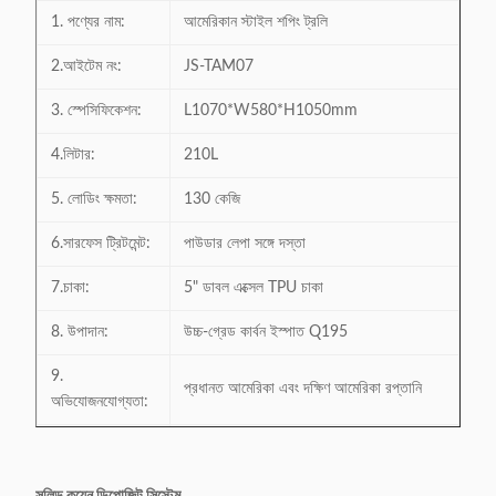
1. পণ্যের নাম:
আমেরিকান স্টাইল শপিং ট্রলি
2.আইটেম নং:
JS-TAM07
3. স্পেসিফিকেশন:
L1070*W580*H1050mm
4.লিটার:
210L
5. লোডিং ক্ষমতা:
130 কেজি
6.সারফেস ট্রিটমেন্ট:
পাউডার লেপা সঙ্গে দস্তা
7.চাকা:
5" ডাবল এক্সেল TPU চাকা
8. উপাদান:
উচ্চ-গ্রেড কার্বন ইস্পাত Q195
9.
প্রধানত আমেরিকা এবং দক্ষিণ আমেরিকা রপ্তানি
অভিযোজনযোগ্যতা:
10. ট্রলি লক
প্লাস্টিক বা দস্তা খাদ উপাদান লক উপলব্ধ, মুদ্রা
মডেল:
আকার উপলব্ধ.অতিরিক্ত খরচ.