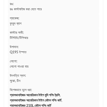
রঙ:
রঙ কাস্টমাইজ করা যেতে পারে
প্যাকেজ:
বুদ্বুদ ব্যাগ
কাস্টার সাথী:
টিপিইউ/টিপিআর
উপাদান:
Q195 ইস্পাত
লোগো:
লোগো পাওয়া যায়
উৎপত্তি স্থল:
সুঝো, চীন
বিশেষভাবে তুলে ধরা:
গ্যালভানাইজড আমেরিকান টাইপ মুদি শপিং ট্রলি
,
গ্যালভানাইজড আমেরিকান টাইপ মেটাল শপিং কার্ট
,
গ্যালভানাইজড 210L মেটাল শপিং কার্ট