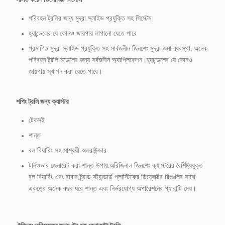
সলিড কয়েন ডিপোজিট সিস্টেম
11.লোগো মুদ্রণ
হ্যান্ডেল বার লোগো উপলব্ধ
পরিবহন ট্রলির জন্য মুদ্রা স্লাইড প্রযুক্তি সহ সিস্টেম
এলাকা:
হ্যান্ডেলের যে কোনও জায়গায় লাগানো যেতে পারে
12. প্লাস্টিকের
প্যান্টন রঙ পাওয়া যায়
প্রমাণিত মুদ্রা স্লাইড প্রযুক্তি সহ সার্বজনীন জিনশেং মুদ্রা জমা ব্যবস্থা, অনেক
অংশের রঙ:
পরিবহন ট্রলি মডেলের জন্য সর্বজনীন অ্যাপ্লিকেশন।হ্যান্ডেলের যে কোনও
জায়গায় স্থাপন করা যেতে পারে।
এস হুক, সিট সেফ বেল্ট, বটম কোণার প্রটেক্টর, টপ
13. অতিরিক্ত
বাস্কেট ফ্রেম কভার,
আনুষাঙ্গিক:
শপিং ট্রলি জন্য ক্যাস্টর
বিজ্ঞাপন প্লাস্টিক বোর্ড পাওয়া যায়.অতিরিক্ত খরচ.
টেকসই
14. প্যাকিং পদ্ধতি:
1 পিসি/ বাবল ব্যাগ
শান্ত
15.ODM এবং
পাওয়া যায়
বল বিয়ারিং সহ সাশ্রয়ী অলরাউন্ডার
OEM:
টার্নওভার জেনারেট করা শান্ত উপায়.অরিজিনাল জিনশেং ক্যাস্টরের বৈশিষ্ট্যযুক্ত
বল বিয়ারিং এবং রাবার ট্র্যাড স্ট্যান্ডার্ড প্লাস্টিকের ডিফ্লেক্টর রিংগুলির সাথে
একত্রে অনেক বছর ধরে শান্ত এবং নির্ভরযোগ্য অপারেশনের গ্যারান্টি দেয়।