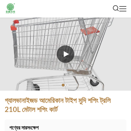
গ্যালভানাইজড আমেরিকান টাইপ মুদি শপিং ট্রলি
210L মেটাল শপিং কার্ট
পণ্যের সারসংক্ষেপ