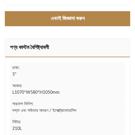
এখনই জিজ্ঞাসা করুন
পণ্য কাস্টম বৈশিষ্ট্যাবলী
চাকা:
5"
আকার:
L1070*W580*H1050mm
সারফেস ফিনিশ:
দস্তা এবং পাউডার আবরণ / ইলেক্ট্রোফোরেসিস
লিটার:
210L