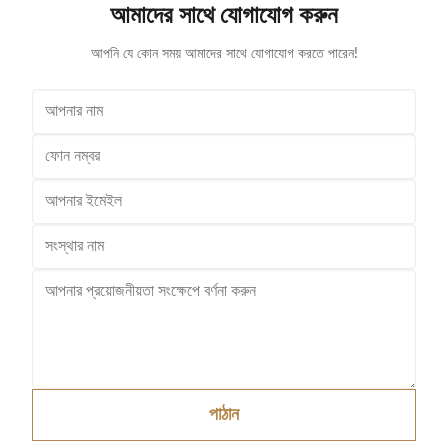
আমাদের সাথে যোগাযোগ করুন
millions of times: from the world’s largest
prices,hi
manufacturer of shopping trolleys.
dema
আপনি যে কোন সময় আমাদের সাথে যোগাযোগ করতে পারেন!
পাঠান