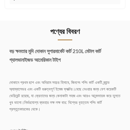
পণ্যের বিবরণ
বড় ক্ষমতার মুদি দোকান সুপারমার্কেট কার্ট 210L মেটাল কার্ট
গ্যালভানাইজড আমেরিকান টাইপ
দোকানে প্রথম ছাপ এবং অবিরাম সহচর হিসাবে, জিনশেং শপিং কার্ট একটি ব্র্যান্ড
অ্যাম্বাসেডর এবং একটি গুরুত্বপূর্ণ ইমেজ ফ্যাক্টর।বেছে নেওয়ার জন্য বেশ কয়েকটি
ভেরিয়েন্ট রয়েছে, যা ক্রেতাদের জন্য কেনাকাটা সহজ এবং আরও আনন্দদায়ক করে তুলতে
খুব ভালো।নির্ভরযোগ্য ব্যবহার লক্ষ লক্ষ বার: বিশ্বের বৃহত্তম শপিং কার্ট
প্রস্তুতকারকের থেকে।