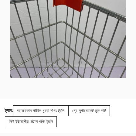
ট্যাগ:
আমেরিকান স্টাইল খুচরা শপিং ট্রলি
গ্রে সুপারমার্কেট মুদি কার্ট
সিই ইউরোপীয় মেটাল শপিং ট্রলি