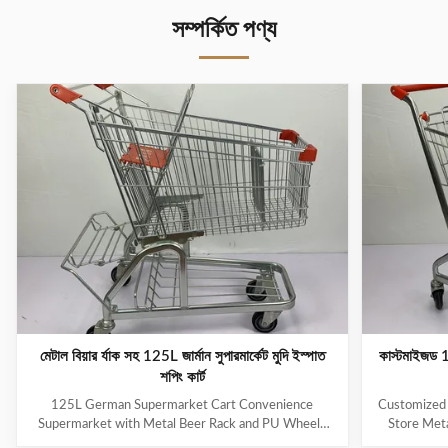
সম্পর্কিত পণ্য
মেটাল বিয়ার র্যাক সহ 125L জার্মান সুপারমার্কেট মুদি ইস্পাত
কাস্টমাইজড 15
শপিং কার্ট
125L German Supermarket Cart Convenience
Customized 
Supermarket with Metal Beer Rack and PU Wheels
Store Meta
Classic design for stores with well stocked drinks
Wheels 