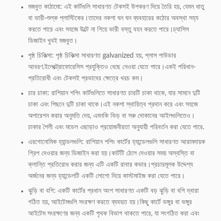
মজবুত কাঠামো: এই কার্টগুলি সাধারণত টেকসই উপকরণ দিয়ে তৈরি হয়, যেমন ধাতু
বা ভারী-শুল্ক প্লাস্টিকের।তাদের নকশা ঘন ঘন ব্যবহারের কঠোর অবস্থা সহ্য
করতে পারে এবং সহজে উল্টে না গিয়ে ভারী বস্তু বহন করতে পারে।চ্যাসিস
ডিজাইন খুবই মজবুত।
পৃষ্ঠ চিকিত্সা: পৃষ্ঠ চিকিত্সা সাধারণত galvanized হয়, প্লাস পাউডার
আবরণ.ইলেক্ট্রোফোরেসিস প্রযুক্তিও বেছে নেওয়া যেতে পারে।একই পরিধান-
প্রতিরোধী এবং টেকসই প্রভাবের ক্ষেত্রে খরচ কম।
চার চাকা: রাশিয়ান শপিং কার্টগুলিতে সাধারণত চারটি চাকা থাকে, যার সামনে দুটি
চাকা এবং পিছনে দুটি চাকা থাকে।এই নকশা স্থায়িত্ব প্রদান করে এবং সহজে
অপারেশন করার অনুমতি দেয়, এমনকি ভিড় বা সরু দোকানের আইলগুলিতেও।
চাকার শৈলী এবং মডেল এছাড়াও প্রয়োজনীয়তা অনুযায়ী পরিবর্তন করা যেতে পারে.
এরগোনোমিক হ্যান্ডলগুলি: রাশিয়ান শপিং কার্টের হ্যান্ডেলগুলি সাধারণত আরামদায়ক
গ্রিপ দেওয়ার জন্য ডিজাইন করা হয়।কার্টটি ঠেলে দেওয়ার সময় অস্বস্তি বা
ক্লান্তি প্রতিরোধ করার জন্য এটি একটি রাবার কভার।প্রচারমূলক উদ্দেশ্য
অর্জনের জন্য হ্যান্ডেলটি একটি লোগো দিয়ে কাস্টমাইজ করা যেতে পারে।
ঝুড়ি বা বগি: একটি কার্টের প্রধান অংশ সাধারণত একটি বড় ঝুড়ি বা বগি দ্বারা
গঠিত হয়, আইটেমগুলি সংরক্ষণ করতে ব্যবহৃত হয়।কিছু কার্টে ভঙ্গুর বা ভঙ্গুর
আইটেম সংরক্ষণের জন্য একটি পৃথক বিভাগ থাকতে পারে, যা সংগঠিত করা এবং