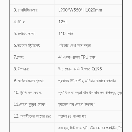
3. স্পেসিফিকেশন:
L900*W550*H1020mm
4.লিটার:
125L
5. লোডিং ক্ষমতা:
110 কেজি
6.সারফেস ট্রিটমেন্ট:
পাউডার লেপা সঙ্গে দস্তা
7.চাকা:
4" একক এক্সেল TPU চাকা
8. উপাদান:
উচ্চ-গ্রেড কার্বন ইস্পাত Q195
9. অভিযোজনযোগ্যতা:
প্রধানত ইউরোপীয়, এশিয়ান বাজারে রপ্তানি
10. ট্রলি লক মডেল:
প্লাস্টিক বা দস্তা খাদ উপাদান লক উপলব্ধ, মুদ্রা আক
11.লোগো মুদ্রণ এলাকা:
হ্যান্ডেল বার লোগো উপলব্ধ
12. প্লাস্টিকের অংশের রঙ:
প্যান্টন রঙ পাওয়া যায়
এস হুক, সিট সেফ বেল্ট, বটম কোণার প্রটেক্টর, টপ বাস্ক