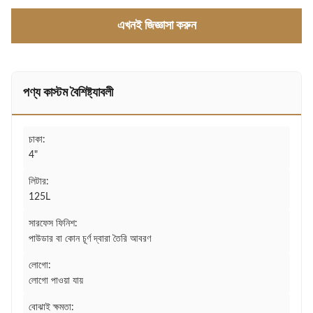
এখনই জিজ্ঞাসা করুন
পণ্য কাস্টম বৈশিষ্ট্যাবলী
চাকা:
4"
লিটার:
125L
সারফেস ফিনিশ:
পাউডার বা কোন চূর্ণ দ্বারা তৈরি আবরণ
লোগো:
লোগো পাওয়া যায়
বোঝাই ক্ষমতা: