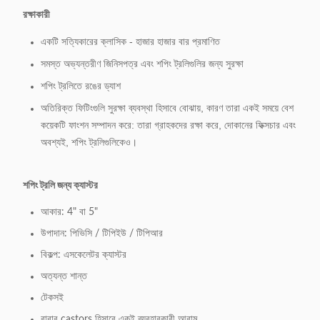
রক্ষাকারী
একটি সত্যিকারের ক্লাসিক - হাজার হাজার বার প্রমাণিত
সমস্ত অভ্যন্তরীণ জিনিসপত্র এবং শপিং ট্রলিগুলির জন্য সুরক্ষা
শপিং ট্রলিতে রঙের ড্যাশ
অতিরিক্ত ফিটিংগুলি সুরক্ষা ব্যবস্থা হিসাবে বোঝায়, কারণ তারা একই সময়ে বেশ
কয়েকটি ফাংশন সম্পাদন করে: তারা গ্রাহকদের রক্ষা করে, দোকানের ফিক্সচার এবং
অবশ্যই, শপিং ট্রলিগুলিকেও।
শপিং ট্রলি জন্য ক্যাস্টর
আকার: 4" বা 5"
উপাদান: পিভিসি / টিপিইউ / টিপিআর
বিকল্প: এসকেলেটর ক্যাস্টর
অত্যন্ত শান্ত
টেকসই
রাবার castors হিসাবে একই ব্যবহারকারী আরাম