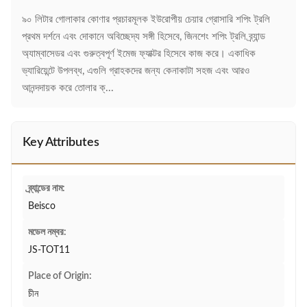
৯০ লিটার গোলাকার কোণার প্রচারমূলক ইউরোপীয় চেয়ার গ্রোসারি শপিং ট্রলি
প্রথম দর্শনে এবং দোকানে অবিচ্ছেদ্য সঙ্গী হিসেবে, জিনশেং শপিং ট্রলি ব্র্যান্ড
অ্যাম্বাসেডর এবং গুরুত্বপূর্ণ ইমেজ ফ্যাক্টর হিসেবে কাজ করে। একাধিক
ভ্যারিয়েন্টে উপলব্ধ, এগুলি গ্রাহকদের জন্য কেনাকাটা সহজ এবং আরও
আনন্দদায়ক করে তোলার ক্...
Key Attributes
ব্র্যান্ডের নাম:
Beisco
মডেল নম্বর:
JS-TOT11
Place of Origin:
চীন