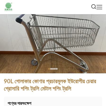
90L গোলাকার কোণার প্রচারমূলক ইউরোপীয় চেয়ার
গ্রোসারি শপিং ট্রলি মেটাল শপিং ট্রলি
পণ্যের সারসংক্ষেপ