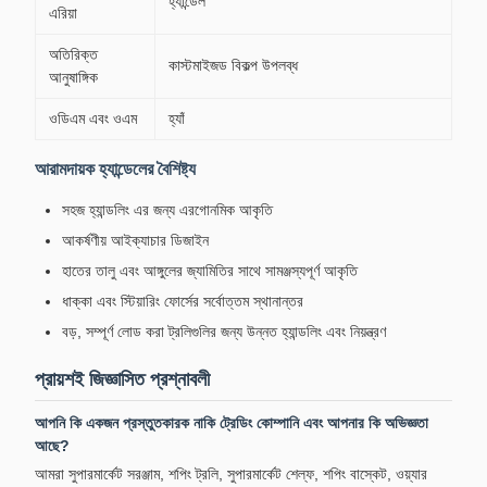
হ্যান্ডেল
এরিয়া
অতিরিক্ত
কাস্টমাইজড বিকল্প উপলব্ধ
আনুষাঙ্গিক
ওডিএম এবং ওএম
হ্যাঁ
আরামদায়ক হ্যান্ডেলের বৈশিষ্ট্য
সহজ হ্যান্ডলিং এর জন্য এরগোনমিক আকৃতি
আকর্ষণীয় আইক্যাচার ডিজাইন
হাতের তালু এবং আঙ্গুলের জ্যামিতির সাথে সামঞ্জস্যপূর্ণ আকৃতি
ধাক্কা এবং স্টিয়ারিং ফোর্সের সর্বোত্তম স্থানান্তর
বড়, সম্পূর্ণ লোড করা ট্রলিগুলির জন্য উন্নত হ্যান্ডলিং এবং নিয়ন্ত্রণ
প্রায়শই জিজ্ঞাসিত প্রশ্নাবলী
আপনি কি একজন প্রস্তুতকারক নাকি ট্রেডিং কোম্পানি এবং আপনার কি অভিজ্ঞতা
আছে?
আমরা সুপারমার্কেট সরঞ্জাম, শপিং ট্রলি, সুপারমার্কেট শেল্ফ, শপিং বাস্কেট, ওয়্যার