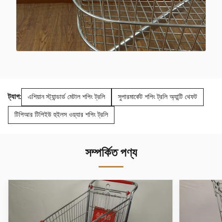
ট্যাগ:
এশিয়ান স্ট্যান্ডার্ড মেটাল শপিং ট্রলি
সুপারমার্কেট শপিং ট্রলি অ্যান্টি থেফট
টিপিআর টিপিইউ হুইলস ওয়্যার শপিং ট্রলি
সম্পর্কিত পণ্য