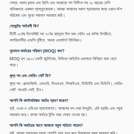
শেল্ফ, গুদাম র‍্যাক এবং ট্রলি এবং অন্যান্য শপ ফিটিংস সহ ১৮ বছরের বেশি
অভিজ্ঞতার একজন প্রস্তুতকারক। আমরা আমাদের সকল গ্রাহকদের জন্য ওয়ান-স্টপ
পরিষেবা এবং খুচরা সমাধান সরবরাহ করি।
পেমেন্টের শর্তাবলী কি?
টি/টি ৩০% ডিপোজিট সহ ৭০% ব্যালেন্স বিল অফ লেডিং এর কপির বিপরীতে,
অপরিবর্তনীয় এল/সি দৃষ্টিতে, অথবা ওয়েস্টার্ন ইউনিয়ন।
ন্যূনতম অর্ডারের পরিমাণ (MOQ) কত?
MOQ হল ১x২০'এফটি কন্টেইনার, বিভিন্ন আইটেম একসাথে মিশ্রিত করা যেতে
পারে।
মূল্য পদ এবং লোডিং পোর্ট কি?
মূল্য পদ: এক্সডব্লিউ, এফওবি, সিএনএফ, সিআইএফ, ডিডিইউ এবং ডিডিপি। লোডিং
পোর্ট: সাংহাই পোর্ট, চীন।
আপনি কি কাস্টমাইজড অর্ডার গ্রহণ করেন?
হ্যাঁ, ওএম ও ওডিএম গ্রহণযোগ্য। আমাদের দল সেরা উদ্ধৃতি, ৩ডি ড্রয়িং এবং নমুনা
সরবরাহ করে। বাল্ক অর্ডারে টুলিং খরচ ফেরত দেওয়া হয়।
আপনি কি অর্ডারের আগে আমাকে নমুনা পাঠাতে পারেন?
হ্যাঁ, আমরা গ্রাহকের দ্বারা ফ্রেইট খরচ বহন করে বিনামূল্যে নমুনা সরবরাহ করি।