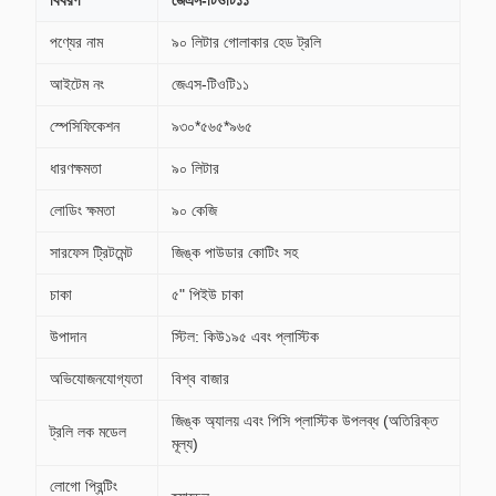
বিবরণ
জেএস-টিওটি১১
পণ্যের নাম
৯০ লিটার গোলাকার হেড ট্রলি
আইটেম নং
জেএস-টিওটি১১
স্পেসিফিকেশন
৯৩০*৫৬৫*৯৬৫
ধারণক্ষমতা
৯০ লিটার
লোডিং ক্ষমতা
৯০ কেজি
সারফেস ট্রিটমেন্ট
জিঙ্ক পাউডার কোটিং সহ
চাকা
৫" পিইউ চাকা
উপাদান
স্টিল: কিউ১৯৫ এবং প্লাস্টিক
অভিযোজনযোগ্যতা
বিশ্ব বাজার
জিঙ্ক অ্যালয় এবং পিসি প্লাস্টিক উপলব্ধ (অতিরিক্ত
ট্রলি লক মডেল
মূল্য)
লোগো প্রিন্টিং