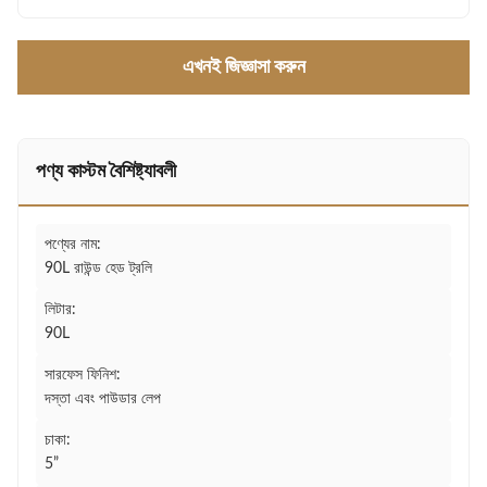
এখনই জিজ্ঞাসা করুন
পণ্য কাস্টম বৈশিষ্ট্যাবলী
পণ্যের নাম:
90L রাউন্ড হেড ট্রলি
লিটার:
90L
সারফেস ফিনিশ:
দস্তা এবং পাউডার লেপ
চাকা:
5”