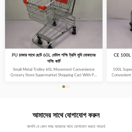
PU চাকার সাথে ছোট 60L মেটাল শপিং ট্রলি মুদি দোকানের
CE 100L সুপ
শপিং কার্ট
Small Metal Trolley 60L Movement Convenience
100L Super
Grocery Store Supermarket Shopping Cart With PU
Convenient
Wheels As a first impression and a constant
Logo And Co
companion in the store, Jinsheng shopping trolleys are
steel Q19
brand ambassadors and an important image factor.
trolley,mai
Available in a whole range of variants, they are
Simple desi
exceptionally good at making shopping easier and
trol
more enjoyable for customers. Used reliably millions
resista
আমাদের সাথে যোগাযোগ করুন
of times: from the world’s largest manufacturer of
prices,hi
shopping trolleys. Product Features
demand Surf
আপনি যে কোন সময় আমাদের সাথে যোগাযোগ করতে পারেন!