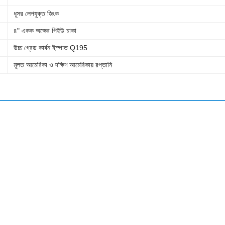
ধূসর লেপযুক্ত জিংক
৪" একক অক্ষের পিইউ চাকা
উচ্চ গ্রেড কার্বন ইস্পাত Q195
মূলত আমেরিকা ও দক্ষিণ আমেরিকায় রপ্তানি