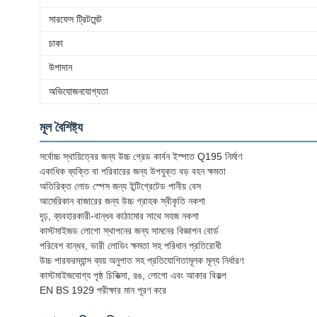
সারফেস ট্রিটমেন্ট
চাকা
উপাদান
অভিযোজনযোগ্যতা
মূল বৈশিষ্ট্য
সর্বোচ্চ স্থায়িত্বের জন্য উচ্চ গ্রেড কার্বন ইস্পাত Q195 নির্মাণ
একাধিক ব্যক্তি বা পরিবারের জন্য উপযুক্ত বড় বহন ক্ষমতা
অতিরিক্ত লোড স্পেস জন্য ইন্টিগ্রেটেড পানীয় বেস
আমেরিকান বাজারের জন্য উচ্চ গ্রাহক স্বীকৃতি নকশা
দৃঢ়, ব্যবহারকারী-বান্ধব কাঠামোর সাথে সহজ নকশা
কাস্টমাইজড লোগো স্থাপনের জন্য সামনের বিজ্ঞাপন বোর্ড
পরিবেশ বান্ধব, ভারী লোডিং ক্ষমতা সহ পরিধান প্রতিরোধী
উচ্চ পারফরম্যান্স ব্যয় অনুপাত সহ প্রতিযোগিতামূলক মূল্য নির্ধারণ
কাস্টমাইজযোগ্য পৃষ্ঠ চিকিত্সা, রঙ, লোগো এবং আকার বিকল্প
EN BS 1929 পরীক্ষার মান পূরণ করে