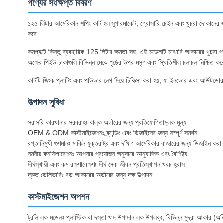
পণ্যের সংক্ষিপ্ত বিবরণ
১২৫ লিটার আমেরিকান শপিং কার্ট হল সুপারমার্কেট, গ্রোসারি চেইন এবং খুচরা দোকানের জন্
করে.
কমপ্যাক্ট কিন্তু ব্যবহারিক 125 লিটার ক্ষমতা সহ, এই মডেলটি মাঝারি আকারের খুচরা পর
অক্ষের পিইউ চাকাগুলি বিভিন্ন মেঝে পৃষ্ঠের উপর মসৃণ এবং স্থিতিশীল চলাচল নিশ্চিত ক
কার্টটি জিংক প্লাটিং এবং পাউডার লেপ দিয়ে চিকিত্সা করা হয়, যা ইনডোর এবং আউটডোর খ
উত্পাদন সুবিধা
সরাসরি কারখানার সরবরাহঃ বাল্ক অর্ডারের জন্য প্রতিযোগিতামূলক মূল্য
OEM & ODM কাস্টমাইজেশনঃ ব্র্যান্ডিং এবং ডিজাইনের জন্য সম্পূর্ণ সমর্থন
রপ্তানিমুখী গুণমানঃ মার্কিন যুক্তরাষ্ট্র এবং দক্ষিণ আমেরিকার বাজারের জন্য ডিজাইন করা 
নমনীয় কনফিগারেশনঃ আপনার প্রয়োজন অনুসারে আনুষাঙ্গিক এবং বৈশিষ্ট্য
দীর্ঘস্থায়ী এবং কম রক্ষণাবেক্ষণঃ দীর্ঘ সেবা জীবন প্রতিস্থাপন খরচ হ্রাস
দ্রুত ডেলিভারিঃ বড় আকারের অর্ডারের জন্য দক্ষ উত্পাদন
কাস্টমাইজেশন অপশন
ট্রলি লক মডেলঃ প্লাস্টিক বা দস্তা খাদ উপাদান লক উপলব্ধ, বিভিন্ন মুদ্রা আকার (অ