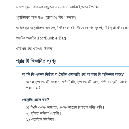
লোগো মুদ্রণ এলাকাঃ হ্যান্ডেল বার লোগো কাস্টমাইজেশন উপলব্ধ
প্লাস্টিকের অংশ রঙঃ প্যান্টন রঙ বিকল্প উপলব্ধ
অতিরিক্ত আনুষাঙ্গিকঃ এস হুক, সিট সেফ বেল্ট, নীচের কোণার সুরক্ষা, শীর্ষ ক্যাসেট ফ্রে
প্যাকিং পদ্ধতিঃ 1pc/Bubble Bag
ওডিএম এবং ওইএমঃ উপলব্ধ
প্রায়শই জিজ্ঞাসিত প্রশ্ন
আপনি কি একজন নির্মাতা বা ট্রেডিং কোম্পানি এবং আপনার কি অভিজ্ঞতা আছে?
আমরা সুপারমার্কেট সরঞ্জাম, শপিং ট্রলি, সুপারমার্কেট তাক, শপিং বাস্কেট, ত
প্রদান করি।
পেমেন্টের মেয়াদ কত?
১) টি/টি ৩০% আমানত, ৭০% ব্যালেন্স চালানের নথির কপি।
২) দৃষ্টিতে অনিবার্য এল/সি।
3) ওয়েস্টার্ন ইউনিয়ন।