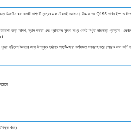
য ডিজাইন করা একটি সাশ্রয়ী মূল্যের এবং টেকসই সমাধান। উচ্চ মানের Q195 কার্বন ইস্পাত দিয়ে নির্মি
িবেশের জন্য আদর্শ, স্থান দক্ষতা এবং গ্রাহকের সুবিধা মধ্যে একটি নিখুঁত ভারসাম্য প্রস্তাব।এরগ
রে।
ুচরা পরিবেশ উভয়ের জন্য উপযুক্ত দুর্দান্ত অ্যান্টি-জারা কর্মক্ষমতা সরবরাহ করে।আরও ভাল কার্ট পর
হয়েছে
তিরিক্ত খরচ)