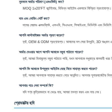
ন্যূনতম অর্ডার পরিমাণ (এমওকিউ) কত?
MOQ 1x20'FT কন্টেইনার, বিভিন্ন আইটেম একসাথে মিশ্রিত গ্রহণযোগ্য।
দাম এবং লোডিং পোর্ট কত?
দামের মেয়াদঃ এক্সডব্লিউ, এফওবি, সিএনএফ, সিআইএফ, ডিডিইউ এবং ডিডিপি। ল
আপনি কাস্টমাইজড অর্ডার গ্রহণ করেন?
হ্যাঁ, OEM & ODM গ্রহণযোগ্য। আমাদের দল সেরা উদ্ধৃতি, 3D অঙ্কন এবং
অর্ডার দেওয়ার আগে আপনি আমাকে নমুনা পাঠাতে পারেন?
হ্যাঁ, আমরা বিনামূল্যে নমুনা পাঠাতে পারি, যখন আপনাকে শুধুমাত্র মালবাহী খরচ
আপনি কি আমাকে উপযুক্ত আইটেম বেছে নিতে সাহায্য করতে পারেন?
হ্যাঁ, আমরা আপনাকে সাহায্য করতে পেরে আনন্দিত। আপনার সুপারমার্কেটের বি
আপনার পরে সেবা সম্পর্কে কি?
যদি পণ্য কৃত্রিমভাবে না ভেঙে যায়, আমরা তদন্ত করব এবং দায় নেব।
প্রোডাক্টের ছবি