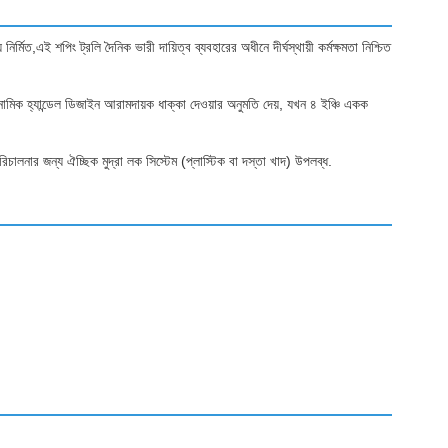
ত,এই শপিং ট্রলি দৈনিক ভারী দায়িত্ব ব্যবহারের অধীনে দীর্ঘস্থায়ী কর্মক্ষমতা নিশ্চিত
নোমিক হ্যান্ডেল ডিজাইন আরামদায়ক ধাক্কা দেওয়ার অনুমতি দেয়, যখন ৪ ইঞ্চি একক
িচালনার জন্য ঐচ্ছিক মুদ্রা লক সিস্টেম (প্লাস্টিক বা দস্তা খাদ) উপলব্ধ.