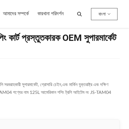
আমাদের সম্পর্কে
কারখানা পরিদর্শন
বাংলা
ং কার্ট প্রস্তুতকারক OEM সুপারমার্কেট
সরবরাহকারী সুপারমার্কেট, গ্রোসারি চেইন,এবং মার্কিন যুক্তরাষ্ট্র এবং দক্ষিণ
না JS-TAM04 পণ্যের নাম 125L আমেরিকান শপিং ট্রলি আইটেম নং JS-TAM04