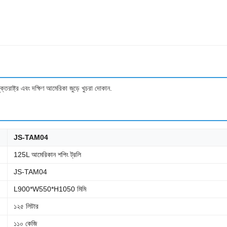
ক্তরাষ্ট্র এবং দক্ষিণ আমেরিকা জুড়ে খুচরা দোকান.
JS-TAM04
125L আমেরিকান শপিং ট্রলি
JS-TAM04
L900*W550*H1050 মিমি
১২৫ লিটার
১১০ কেজি