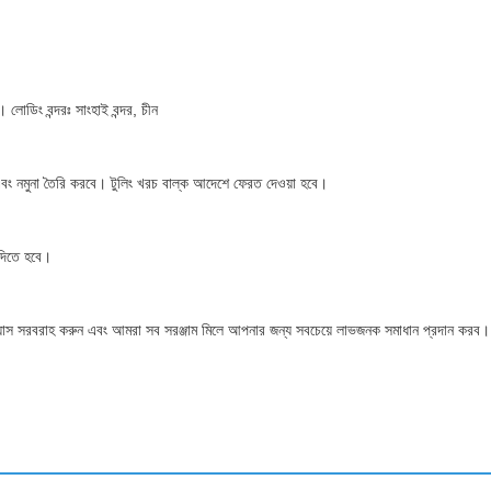
োডিং বন্দরঃ সাংহাই বন্দর, চীন
 নমুনা তৈরি করবে। টুলিং খরচ বাল্ক আদেশে ফেরত দেওয়া হবে।
 দিতে হবে।
ন্যাস সরবরাহ করুন এবং আমরা সব সরঞ্জাম মিলে আপনার জন্য সবচেয়ে লাভজনক সমাধান প্রদান করব।