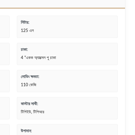
লিটার:
125 এল
চাকা:
4 "একক অ্যাক্সেল পু চাকা
লোডিং ক্ষমতা:
110 কেজি
কাস্টার সাথী:
টিপিইউ, টিপিআর
উপাদান: