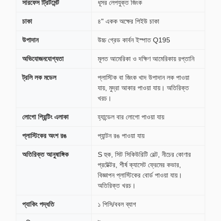
সারফেস ট্রিটমেন্ট
ধূসর লেপযুক্ত জিংক
চাকা
৪" একক অক্ষের পিইউ চাকা
উপাদান
উচ্চ গ্রেড কার্বন ইস্পাত Q195
অভিযোজনযোগ্যতা
মূলত আমেরিকা ও দক্ষিণ আমেরিকায় রপ্তানি
ট্রলি লক মডেল
প্লাস্টিক বা জিংক খাদ উপাদান লক পাওয়া
যায়, মুদ্রা আকার পাওয়া যায়। অতিরিক্ত
খরচ।
লোগো প্রিন্টিং এলাকা
হ্যান্ডেল বার লোগো পাওয়া যায়
প্লাস্টিকের অংশ রঙ
প্যান্টন রঙ পাওয়া যায়
অতিরিক্ত আনুষাঙ্গিক
S হুক, সিট সিকিউরিটি বেল্ট, নীচের কোণার
প্রটেক্টর, শীর্ষ ক্যাসেট ফ্রেমের কভার,
বিজ্ঞাপন প্লাস্টিকের বোর্ড পাওয়া যায়।
অতিরিক্ত খরচ।
প্যাকিং পদ্ধতি
১ পিসি/ববল ব্যাগ