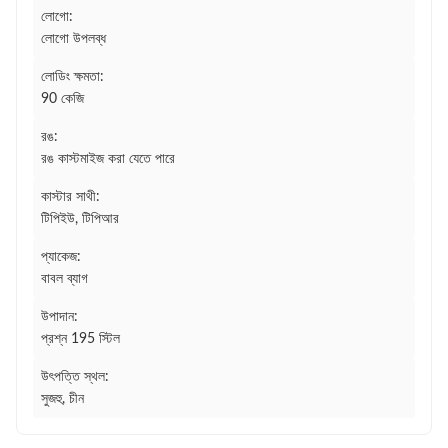
লোগো:
লোগো উপলব্ধ
লোডিং ক্ষমতা:
90 কেজি
রঙ:
রঙ কাস্টমাইজ করা যেতে পারে
কাস্টার সাথী:
টিপিইউ, টিপিআর
প্যাকেজ:
বাবল ব্যাগ
উপাদান:
প্রশ্ন 195 স্টিল
উৎপত্তি স্থল:
সুজহু, চীন