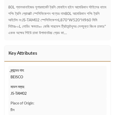
80L গ্যালভানাইজড সুপারমার্কেট ট্রলি মোবাইল হুইল আমেরিকান স্টাইলের ধাতব
শপিং ট্রলি প্রোডাক্ট স্পেসিফিকেশন পণ্যের নাম80L আমেরিকান শপিং ট্রলি
আইটেম নংJS-TAM02 স্পেসিফিকেশনL870*W520*H960 মিমি
লিটার৮০L লোডিং ক্ষমতা৯০ কেজি সারফেস ট্রিটমেন্টধূসর লেপযুক্ত জিংক চাকা৪"
একক অক্ষের পিইউ চাকা উপাদানউচ্চ গ্রেড কা...
Key Attributes
ব্র্যান্ডের নাম:
BEISCO
মডেল নম্বর:
JS-TAM02
Place of Origin:
চীন