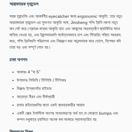
আরামদায়ক হ্যান্ডেল
সহজ হ্যান্ডলিং এবং আকর্ষণীয় eyecatcher জন্য ergonomic আকৃতি. তার নতুন
আরামদায়ক হ্যান্ডেল এর সুসংগত আকৃতি সঙ্গে, Jinsheng শপিং ট্রলি নকশা নতুন
মান সেট করে।গ্রাহক-বান্ধব আকৃতি হাত এবং আঙ্গুলের অভ্যন্তরীণ জ্যামিতির সাথে
মানিয়ে নেওয়া হয়, এবং ট্রান্সফারগুলি সর্বোত্তমভাবে চাপ এবং স্টিয়ারিং শক্তি সরবরাহ
করে, শপিং ট্রলিগুলি পরিচালনা এবং নিয়ন্ত্রণ করা আনন্দদায়ক করে তোলে, বিশেষত যদি
তারা বড় এবং সম্পূর্ণ লোড হয়।
চাকা অপশন
আকারঃ 4 "বা 5"
উপাদানঃ পিভিসি / টিপিইউ / টিপিআর
বিকল্পঃ ইস্কেলেটর রাইডার
অত্যন্ত নীরব এবং দীর্ঘস্থায়ী
রাবার রাইডারগুলির মতো একই ব্যবহারকারীর আরাম
একটি মোল্ড ইলাস্টিক অংশের সংহতকরণের অর্থ হল যে মেঝেতে bumps এবং
কম্পন শুধুমাত্র চ্যাসিতে অনেক কম আকারে স্থানান্তরিত হয়
বিজ্ঞাপনের বিকল্প