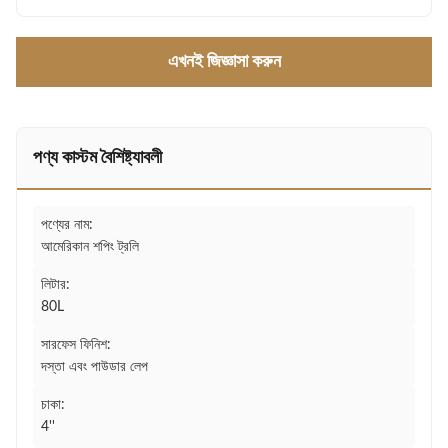
এখনই জিজ্ঞাসা করুন
পণ্য কাস্টম বৈশিষ্ট্যাবলী
পণ্যের নাম:
আমেরিকান শপিং ট্রলি
লিটার:
80L
সারফেস ফিনিশ:
দস্তা এবং পাউডার লেপ
চাকা:
4''