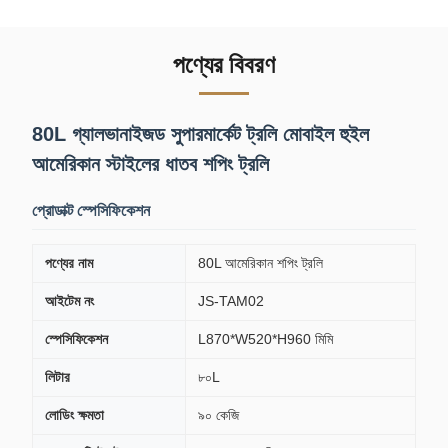
পণ্যের বিবরণ
80L গ্যালভানাইজড সুপারমার্কেট ট্রলি মোবাইল হুইল
আমেরিকান স্টাইলের ধাতব শপিং ট্রলি
প্রোডাক্ট স্পেসিফিকেশন
পণ্যের নাম
80L আমেরিকান শপিং ট্রলি
আইটেম নং
JS-TAM02
স্পেসিফিকেশন
L870*W520*H960 মিমি
লিটার
৮০L
লোডিং ক্ষমতা
৯০ কেজি