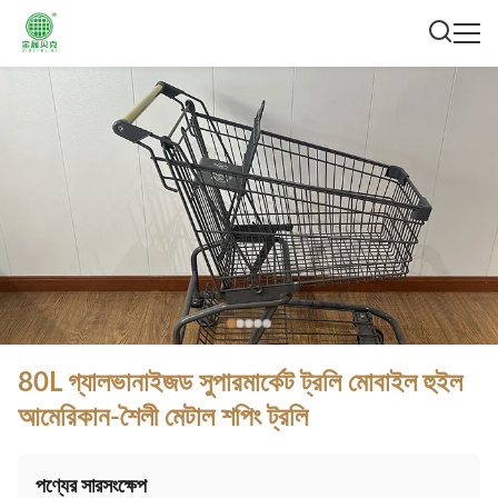
80L গ্যালভানাইজড সুপারমার্কেট ট্রলি মোবাইল হুইল
আমেরিকান-শৈলী মেটাল শপিং ট্রলি
পণ্যের সারসংক্ষেপ