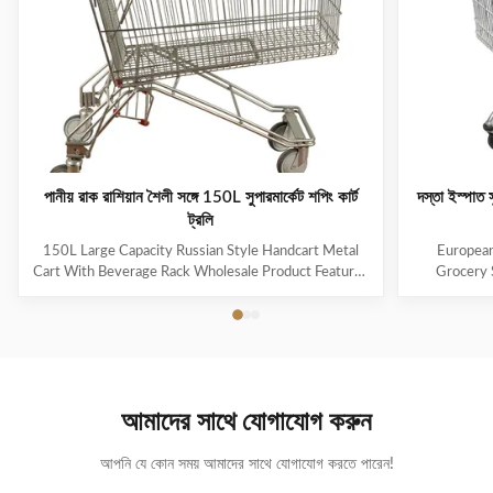
পানীয় রাক রাশিয়ান শৈলী সঙ্গে 150L সুপারমার্কেট শপিং কার্ট
দস্তা ইস্পাত 
ট্রলি
150L Large Capacity Russian Style Handcart Metal
European
Cart With Beverage Rack Wholesale Product Features
Grocery 
The material uses high-quality carbon steel Q195,
Coating Pro
which is high-quality and durable Europe and the
metal mesh 
Middle East are the main export markets, suitable for
with a foldin
various occasions, such as grocery stores,
with the chi
supermarkets, and pharmacies Beautiful double-layer
cart can be
wire base frame with stronger load-bearing capacity
accommodate 
আমাদের সাথে যোগাযোগ করুন
With a storage foundation, free up more space
items. This c
Surface treatment, color, logo,
আপনি যে কোন সময় আমাদের সাথে যোগাযোগ করতে পারেন!