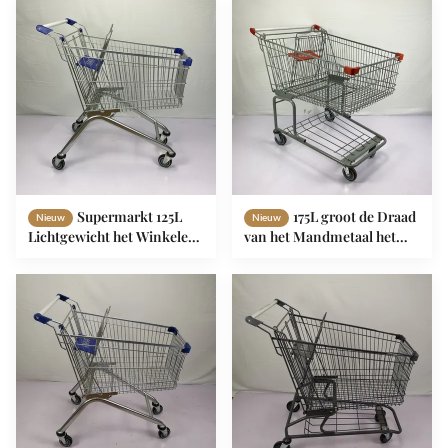
van de Karretje
Karretjekruidenierswinkel
Regelmatige
Certificaat van de Wielence
Kleinhandelsketting
Supermarkt 125L
175L groot de Draad
Nieuw
Nieuw
Lichtgewicht het Winkelen
van het Mandmetaal het
Karretjekar met TPR-
Winkelen Karretje met de
Wielen
Wielen van het
Bodemkader TPR TPU