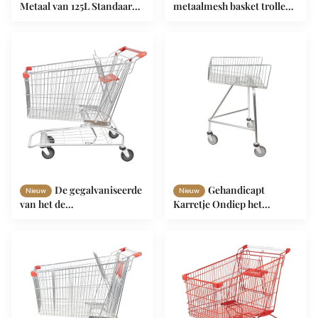
Metaal van 125L Standaard
metaalmesh basket trolley
het Winkelen van het de
grocery cart Rood Groen
Kruidenierswinkelkarretje
het Winkelen Karretje met
van de Karretjesupermarkt
Bodemkader
Kar ENGELSE BS 1929
De gegalvaniseerde
Gehandicapt
Nieuw
Nieuw
van het de
Karretje Ondiep het
Supermarktboodschappenwagentje
Winkelen Karretje met de
210L van de Metaal Netto
Duw van Roltrapwielen
Mand Super Grote
langs Gegalvaniseerd
Capaciteit