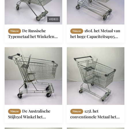
VIDEO
De Russische
180L het Metaal van
Nieuw
Nieuw
Typemetaal het Winkelen
het hoge Capaciteitsq195
Kar van het de
Staal het Winkelen Karretje
Kruidenierswinkelkarretje
Aziatisch Type
van de Karretje125l
Supermarkt
De Australische
125L het
Nieuw
Nieuw
Stijl150l Winkel het
conventionele Metaal het
Winkelen Kar van de de
Winkelen van de de Kar
Supermarktkruidenierswinkel
Australische Stijl Pu van de