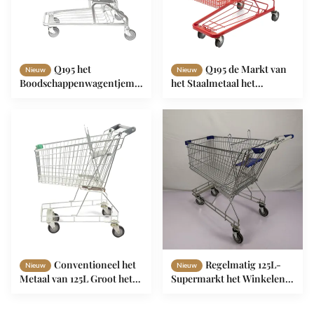
Q195 het
Q195 de Markt van
Nieuw
Nieuw
Boodschappenwagentjemetaal
het Staalmetaal het
Mesh Basket Galvanized
Winkelen Karretje210l
van de Staal Duits
Rood Groot
Supermarkt
Boodschappenwagentje
Conventioneel het
Regelmatig 125L-
Nieuw
Nieuw
Metaal van 125L Groot het
Supermarkt het Winkelen
Winkelen de Winkel van de
Karretjezink het Winkelen
Karretje Australisch Ketting
Karretjece met 4 wielen