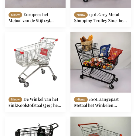
Europees het
150L Grey Metal
Nieuw
Nieuw
Metaal van de Stijl125l
Shopping Trolley Zinc-het
Supermarkt het Winkelen
Staalboodschappenwagentje
Karretje Anti-diefstal met
van de Poederdeklaag
4“ Pu-Wielen
De Winkel van het
100L aangepast
Nieuw
Nieuw
zinkKoolstofstaal Q195 het
Metaal het Winkelen
Winkelen Karretje80l
Karretje Vlak Mand
Europese Stijl
Amerikaans Zwart het
Winkelen Karretje met
Kophouder