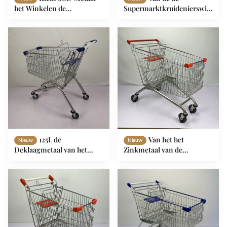
het Winkelen de
Supermarktkruidenierswinkel
Opslagboodschappenwagentje
van Ce 100L de Opslag
van de
Boodschappenwagentje
Karretjekruidenierswinkel
Aangepast Logo And Color
met Pu-Wielen
125L de
Van het het
Nieuw
Nieuw
Deklaagmetaal van het
Zinkmetaal van de
zinkpoeder het Winkelen
pakhuissupermarkt het
het Boodschappenwagentje
Boodschappenwagentje210l
van de Karretjesupermarkt
Europese Stijl