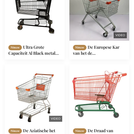
VIDEO
Ultra Grote
De Europese Kar
Nieuw
Nieuw
Capaciteit Al Black metal
van het de
het Winkelen
Supermarktkarretje van het
Karretje110kgs Lading met
Stijl125l Q195 Staal met Kind
de Reclame van Embleem
Seat
VIDEO
De Aziatische het
De Draad van
Nieuw
Nieuw