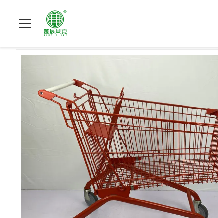
À La Maison
>
Produits
>
Caddie en acier
>
Caddie Européen E