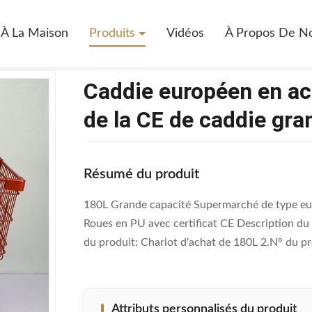
n Acier Rouge Du Certificat 180L De La CE De Caddie Grand
À La Maison
Produits
Vidéos
À Propos De N
Caddie européen en aci
de la CE de caddie gra
Résumé du produit
180L Grande capacité Supermarché de type eur
Roues en PU avec certificat CE Description du
du produit: Chariot d'achat de 180L 2.N° du pro
Attributs personnalisés du produit