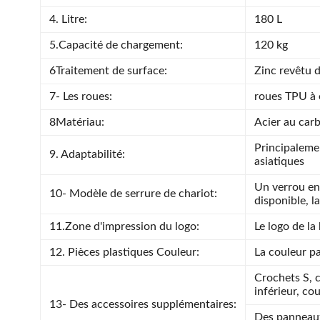
4. Litre:
180 L
5.Capacité de chargement:
120 kg
6Traitement de surface:
Zinc revêtu 
7- Les roues:
roues TPU à 
8Matériau:
Acier au car
Principaleme
9. Adaptabilité:
asiatiques
Un verrou en 
10- Modèle de serrure de chariot:
disponible, la
11.Zone d'impression du logo:
Le logo de la
12. Pièces plastiques Couleur:
La couleur p
Crochets S, c
inférieur, co
13- Des accessoires supplémentaires:
Des panneaux