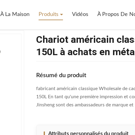
Américain Classique D'épicerie Du Chariot 150L À Achats En Métal D'ent
À La Maison
Produits
Vidéos
À Propos De N
Chariot américain clas
150L à achats en métal
Résumé du produit
fabricant américain classique Wholesale de cad
150L En tant qu'une première impression et co
Jinsheng sont des ambassadeurs de marque et u
Attributs personnalisés du produit