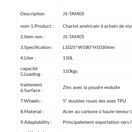
Description
JS-TAM05
nom 1.Product :
Chariot américain à achats de sty
2.Item non :
JS-TAM05
3.Specification :
L1025*W580*H1030mm
4.Liter :
150L
capacité
110kgs
5.Loading :
traitement
Zinc avec la poudre enduite
6.Surface :
7.Wheels :
5" doubles roues des axes TPU
8.Material :
Acier au carbone à haute teneur
9.Adaptability :
Principalement exportation vers 