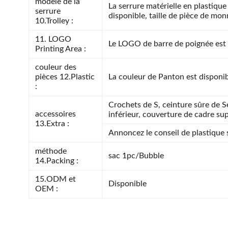
modèle de la
La serrure matérielle en plastique 
serrure
disponible, taille de pièce de mon
10.Trolley :
11. LOGO
Le LOGO de barre de poignée est 
Printing Area :
couleur des
pièces 12.Plastic
La couleur de Panton est disponi
:
Crochets de S, ceinture sûre de Se
accessoires
inférieur, couverture de cadre sup
13.Extra :
Annoncez le conseil de plastique 
méthode
sac 1pc/Bubble
14.Packing :
15.ODM et
Disponible
OEM :