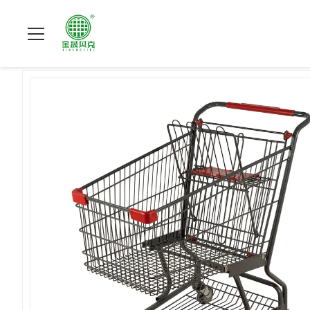
À La Maison
>
Produits
>
Chariot de achat en métal
>
Chariot 