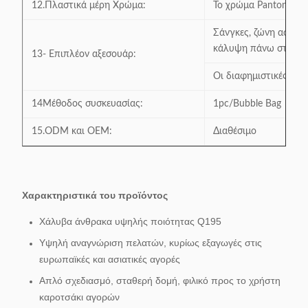
12.Πλαστικά μέρη Χρώμα:
Το χρώμα Panton είνα
Σάνγκες, ζώνη ασφαλε
κάλυψη πάνω στο πλα
13- Επιπλέον αξεσουάρ:
Οι διαφημιστικές πλασ
14Μέθοδος συσκευασίας:
1pc/Bubble Bag
15.ODM και OEM:
Διαθέσιμο
Χαρακτηριστικά του προϊόντος
Χάλυβα άνθρακα υψηλής ποιότητας Q195
Υψηλή αναγνώριση πελατών, κυρίως εξαγωγές στις
ευρωπαϊκές και ασιατικές αγορές
Απλό σχεδιασμό, σταθερή δομή, φιλικό προς το χρήστη
καροτσάκι αγορών