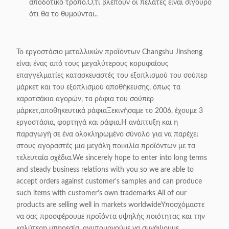
αποδοτικό τρόπο.Ό,τι βλέπουν οι πελάτες είναι σίγουρο
ότι θα το θυμούνται..
Το εργοστάσιο μεταλλικών προϊόντων Changshu Jinsheng
είναι ένας από τους μεγαλύτερους κορυφαίους
επαγγελματίες κατασκευαστές του εξοπλισμού του σούπερ
μάρκετ και του εξοπλισμού αποθήκευσης, όπως τα
καροτσάκια αγορών, τα ράφια του σούπερ
μάρκετ,αποθηκευτικά ράφιαΞεκινήσαμε το 2006, έχουμε 3
εργοστάσια, φορτηγά και ράφια.Η ανάπτυξη και η
παραγωγή σε ένα ολοκληρωμένο σύνολο για να παρέχει
στους αγοραστές μια μεγάλη ποικιλία προϊόντων με τα
τελευταία σχέδια.We sincerely hope to enter into long terms
and steady business relations with you so we are able to
accept orders against customer's samples and can produce
such items with customer's own trademarks All of our
products are selling well in markets worldwideΥποσχόμαστε
να σας προσφέρουμε προϊόντα υψηλής ποιότητας και την
καλύτερη υπηρεσία, ανυπομονούμε να συνάψουμε