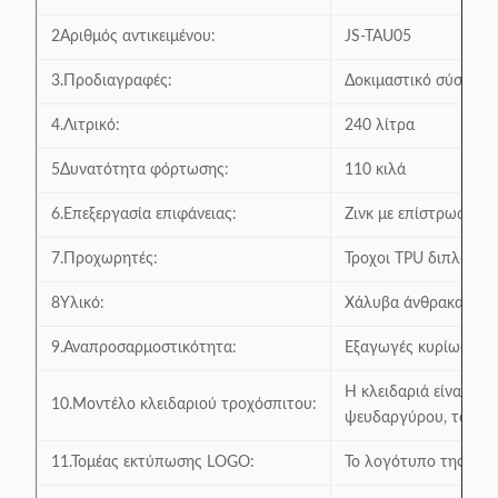
2Αριθμός αντικειμένου:
JS-TAU05
3.Προδιαγραφές:
Δοκιμαστικό σύστημα
4.Λιτρικό:
240 λίτρα
5Δυνατότητα φόρτωσης:
110 κιλά
6.Επεξεργασία επιφάνειας:
Ζινκ με επίστρωση σ
7.Προχωρητές:
Τροχοι TPU διπλού ά
8Υλικό:
Χάλυβα άνθρακα υψη
9.Αναπροσαρμοστικότητα:
Εξαγωγές κυρίως σε 
Η κλειδαριά είναι δι
10.Μοντέλο κλειδαριού τροχόσπιτου:
ψευδαργύρου, το μέγε
11.Τομέας εκτύπωσης LOGO:
Το λογότυπο της γραμ