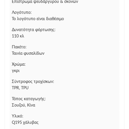
Επίστρωμα ψευδάργυρου & σκονών
Λογότυπο:
Το λογότυπο είναι διαθέσιμο
Δυνατότητα φόρτωσης:
110 κλ
Πακέτο:
Ταινία φυσαλίδων
Χρώμα:
γκρι
Σύντροφος τροχίσκων:
TPR, TPU
Τόπος καταγωγής:
Σουζού, Κίνα
Υλικό:
Q195 χάλυβας