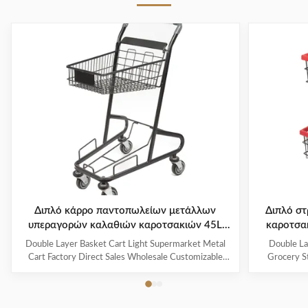
Διπλό κάρρο παντοπωλείων μετάλλων
Διπλό σ
υπεραγορών καλαθιών καροτσακιών 45L
καροτσα
καλαθιών αγορών στρώματος
Double Layer Basket Cart Light Supermarket Metal
Double La
Cart Factory Direct Sales Wholesale Customizable
Grocery S
Shopping basket shopping cart, also known as
Product Fe
shopping cart or simply shopping cart, is a wheeled
grade carb
device used by retail shoppers to facilitate the
rust resi