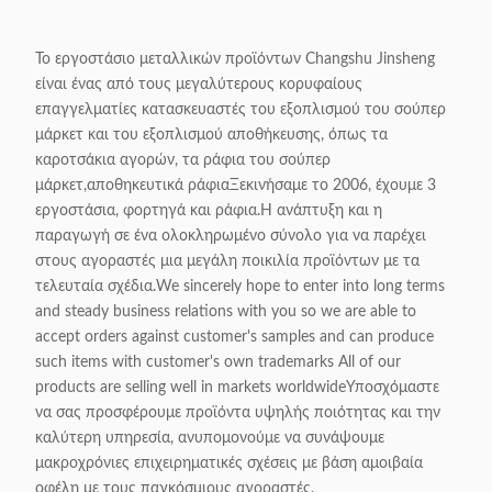
Το εργοστάσιο μεταλλικών προϊόντων Changshu Jinsheng
είναι ένας από τους μεγαλύτερους κορυφαίους
επαγγελματίες κατασκευαστές του εξοπλισμού του σούπερ
μάρκετ και του εξοπλισμού αποθήκευσης, όπως τα
καροτσάκια αγορών, τα ράφια του σούπερ
μάρκετ,αποθηκευτικά ράφιαΞεκινήσαμε το 2006, έχουμε 3
εργοστάσια, φορτηγά και ράφια.Η ανάπτυξη και η
παραγωγή σε ένα ολοκληρωμένο σύνολο για να παρέχει
στους αγοραστές μια μεγάλη ποικιλία προϊόντων με τα
τελευταία σχέδια.We sincerely hope to enter into long terms
and steady business relations with you so we are able to
accept orders against customer's samples and can produce
such items with customer's own trademarks All of our
products are selling well in markets worldwideΥποσχόμαστε
να σας προσφέρουμε προϊόντα υψηλής ποιότητας και την
καλύτερη υπηρεσία, ανυπομονούμε να συνάψουμε
μακροχρόνιες επιχειρηματικές σχέσεις με βάση αμοιβαία
οφέλη με τους παγκόσμιους αγοραστές.