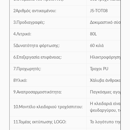
2Αριθμός αντικειμένου:
JS-TOT08
3.Προδιαγραφές:
Δοκιμαστικό σύστημα
4.Λιτρικό:
80L
5Δυνατότητα φόρτωσης:
60 κιλά
6.Επεξεργασία επιφάνειας:
Ηλεκτροφόρηση και ε
7.Προχωρητές:
Τροχοι PU
8Υλικό:
Χάλυβα άνθρακα υψη
9.Αναπροσαρμοστικότητα:
Παγκόσμιες αγορές
Η κλειδαριά είναι δι
10.Μοντέλο κλειδαριού τροχόσπιτου:
ψευδαργύρου, το μέγε
11.Τομέας εκτύπωσης LOGO:
Το λογότυπο της γραμ