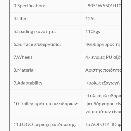
3.Specification:
L905*W550*H1010
4.Liter:
125L
5.Loading ικανότητα:
110kgs
6.Surface επεξεργασία:
Ψευδάργυρος τη σκόν
7.Wheels:
4» ενιαίες PU αξόνων 
8.Material:
Αρίστης ποιότητας χ
9.Adaptability:
Κυρίως εξαγωγή στις 
Η υλική κλειδαριά κρ
10.Trolley πρότυπο κλειδαριών:
ψευδάργυρου είναι δι
νομισμάτων είναι δια
11.LOGO περιοχή εκτύπωσης:
Το ΛΟΓΟΤΥΠΟ φραγμώ