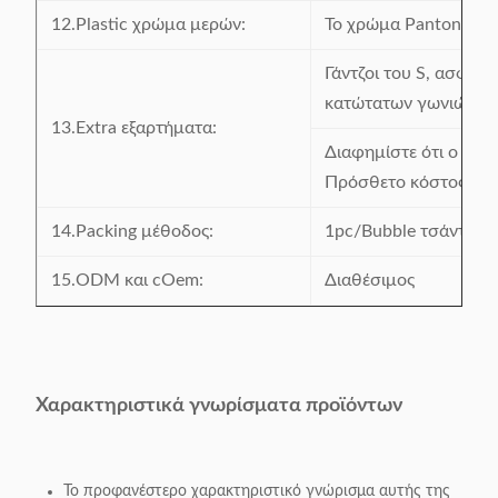
12.Plastic χρώμα μερών:
Το χρώμα Panton είνα
Γάντζοι του S, ασφαλ
κατώτατων γωνιών, τ
13.Extra εξαρτήματα:
Διαφημίστε ότι ο πλασ
Πρόσθετο κόστος.
14.Packing μέθοδος:
1pc/Bubble τσάντα
15.ODM και cOem:
Διαθέσιμος
Χαρακτηριστικά γνωρίσματα προϊόντων
Το προφανέστερο χαρακτηριστικό γνώρισμα αυτής της