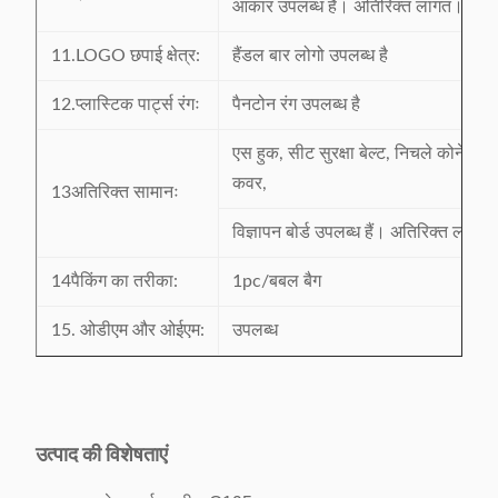
आकार उपलब्ध है। अतिरिक्त लागत।
11.LOGO छपाई क्षेत्र:
हैंडल बार लोगो उपलब्ध है
12.प्लास्टिक पार्ट्स रंगः
पैनटोन रंग उपलब्ध है
एस हुक, सीट सुरक्षा बेल्ट, निचले कोने संरक्
कवर,
13अतिरिक्त सामानः
विज्ञापन बोर्ड उपलब्ध हैं। अतिरिक्त लागत
14पैकिंग का तरीका:
1pc/बबल बैग
15. ओडीएम और ओईएम:
उपलब्ध
उत्पाद की विशेषताएं