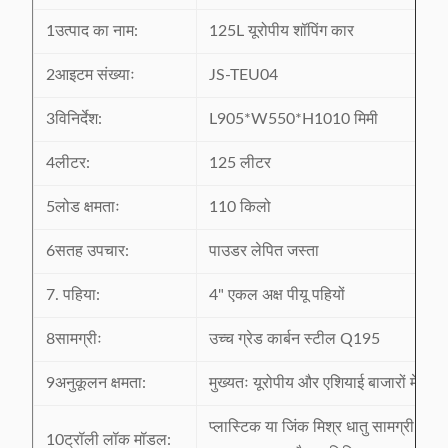
1उत्पाद का नाम:
125L यूरोपीय शॉपिंग कार
2आइटम संख्याः
JS-TEU04
3विनिर्देश:
L905*W550*H1010 मिमी
4लीटर:
125 लीटर
5लोड क्षमताः
110 किलो
6सतह उपचार:
पाउडर लेपित जस्ता
7. पहिया:
4" एकल अक्ष पीयू पहियों
8सामग्रीः
उच्च ग्रेड कार्बन स्टील Q195
9अनुकूलन क्षमता:
मुख्यतः यूरोपीय और एशियाई बाजारों में निर्य
प्लास्टिक या जिंक मिश्र धातु सामग्री का त
10ट्रॉली लॉक मॉडल: