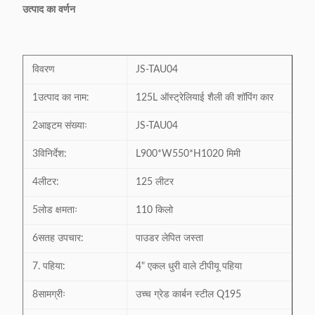
उत्पाद का वर्णन
विवरण
JS-TAU04
1उत्पाद का नाम:
125L ऑस्ट्रेलियाई शैली की शॉपिंग कार
2आइटम संख्याः
JS-TAU04
3विनिर्देश:
L900*W550*H1020 मिमी
4लीटर:
125 लीटर
5लोड क्षमताः
110 किलो
6सतह उपचार:
पाउडर लेपित जस्ता
7. पहिया:
4" एकल धुरी वाले टीपीयू पहिया
8सामग्रीः
उच्च ग्रेड कार्बन स्टील Q195