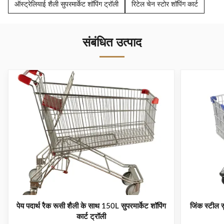
ऑस्ट्रेलियाई शैली सुपरमार्केट शॉपिंग ट्रॉली
रिटेल चेन स्टोर शॉपिंग कार्ट
संबंधित उत्पाद
पेय पदार्थ रैक रूसी शैली के साथ 150L सुपरमार्केट शॉपिंग
जिंक स्टील स
कार्ट ट्रॉली