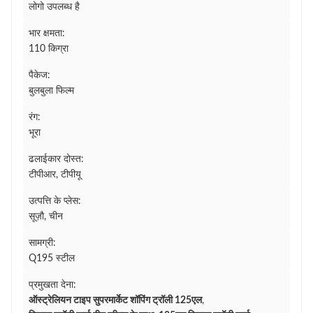
लोगो उपलब्ध है
भार क्षमता:
110 किग्रा
पैकेज:
बुलबुला फिल्म
रंग:
भूरा
ढलाईकार दोस्त:
टीपीआर, टीपीयू
उत्पत्ति के प्लेस:
सूज़ौ, चीन
सामग्री:
Q195 स्टील
प्रमुखता देना:
ऑस्ट्रेलियन टाइप सुपरमार्केट शॉपिंग ट्रॉली 125एल
,