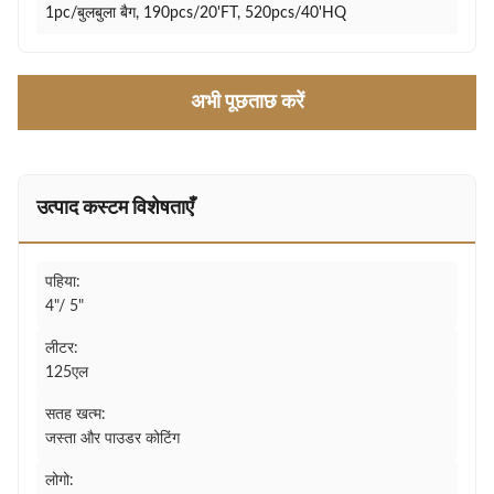
1pc/बुलबुला बैग, 190pcs/20'FT, 520pcs/40'HQ
अभी पूछताछ करें
उत्पाद कस्टम विशेषताएँ
पहिया:
4"/ 5"
लीटर:
125एल
सतह खत्म:
जस्ता और पाउडर कोटिंग
लोगो: