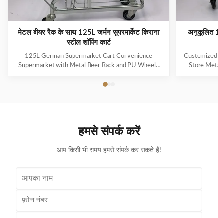
मेटल बीयर रैक के साथ 125L जर्मन सुपरमार्केट किराना
अनुकूलित 15
स्टील शॉपिंग कार्ट
125L German Supermarket Cart Convenience
Customized 
Supermarket with Metal Beer Rack and PU Wheels
Store Meta
Classic design for stores with well stocked drinks
Wheels 
departments The added metal beer rack can better
companion in 
hold wine bottles and prevent them from rolling over
brand amba
easily Basket and raised wire chassis, with bottom tray
Available
as standard Adding spacers in the basket can facilitate
exceptiona
the differentiation of goods Narrow meshed baskets,
more enjoyab
हमसे संपर्क करें
volume from 75 to 125 litres Original Jinsheng castor
of times: f
wheels with 100 or
आप किसी भी समय हमसे संपर्क कर सकते हैं!