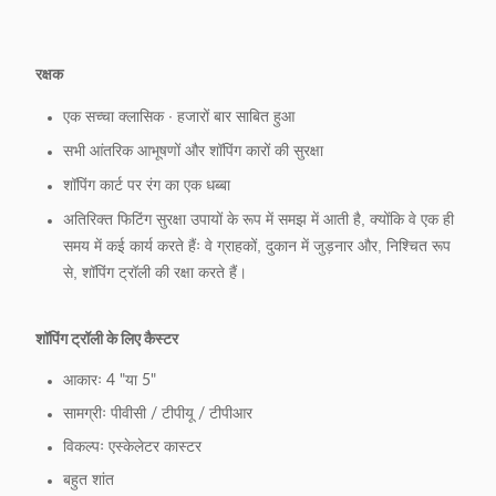
सामानः
विज्ञापन बोर्ड उपलब्ध हैं। अतिरिक्त लागत।
14पैकिंग का
रक्षक
1pc/बबल बैग
तरीका:
एक सच्चा क्लासिक ∙ हजारों बार साबित हुआ
15. ओडीएम
उपलब्ध
सभी आंतरिक आभूषणों और शॉपिंग कारों की सुरक्षा
और ओईएम:
शॉपिंग कार्ट पर रंग का एक धब्बा
अतिरिक्त फिटिंग सुरक्षा उपायों के रूप में समझ में आती है, क्योंकि वे एक ही
समय में कई कार्य करते हैंः वे ग्राहकों, दुकान में जुड़नार और, निश्चित रूप
से, शॉपिंग ट्रॉली की रक्षा करते हैं।
शॉपिंग ट्रॉली के लिए कैस्टर
आकारः 4 "या 5"
सामग्रीः पीवीसी / टीपीयू / टीपीआर
विकल्पः एस्केलेटर कास्टर
बहुत शांत