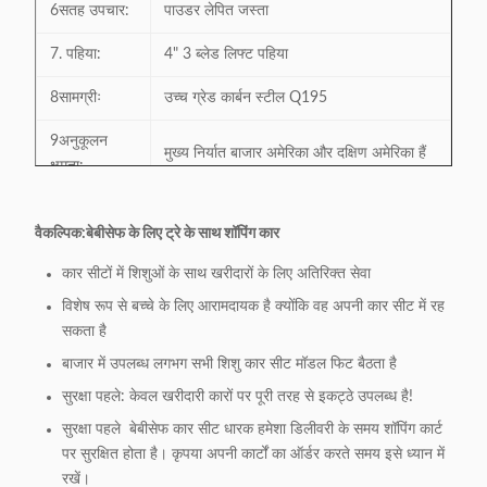
6सतह उपचार:
पाउडर लेपित जस्ता
7. पहिया:
4" 3 ब्लेड लिफ्ट पहिया
8सामग्रीः
उच्च ग्रेड कार्बन स्टील Q195
9अनुकूलन
मुख्य निर्यात बाजार अमेरिका और दक्षिण अमेरिका हैं
क्षमता:
प्लास्टिक या जिंक मिश्र धातु सामग्री का ताला
10ट्रॉली लॉक
वैकल्पिक:
बेबीसेफ के लिए ट्रे के साथ शॉपिंग कार
उपलब्ध है, सिक्का आकार उपलब्ध है। अतिरिक्त
मॉडल:
लागत।
कार सीटों में शिशुओं के साथ खरीदारों के लिए अतिरिक्त सेवा
11.LOGO
विशेष रूप से बच्चे के लिए आरामदायक है क्योंकि वह अपनी कार सीट में रह
हैंडल बार लोगो उपलब्ध है
छपाई क्षेत्र:
सकता है
बाजार में उपलब्ध लगभग सभी शिशु कार सीट मॉडल फिट बैठता है
12.प्लास्टिक
पैनटोन रंग उपलब्ध है
पार्ट्स रंगः
सुरक्षा पहले: केवल खरीदारी कारों पर पूरी तरह से इकट्ठे उपलब्ध है!
सुरक्षा पहले ️ बेबीसेफ कार सीट धारक हमेशा डिलीवरी के समय शॉपिंग कार्ट
एस हुक, सीट सुरक्षा बेल्ट, निचले कोने रक्षक, बेस
पर सुरक्षित होता है। कृपया अपनी कार्टों का ऑर्डर करते समय इसे ध्यान में
13अतिरिक्त
फ्रंट रक्षक, शीर्ष टोकरी फ्रेम कवर,
रखें।