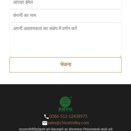
भेजना
0086-512-52438975
sales@chinatrolley.com
घर
उत्पादों
वीडियो
हमारे बारे में
कारखाने का दौरा
गुणवत्ता नियंत्रण
हमसे संपर्क करें