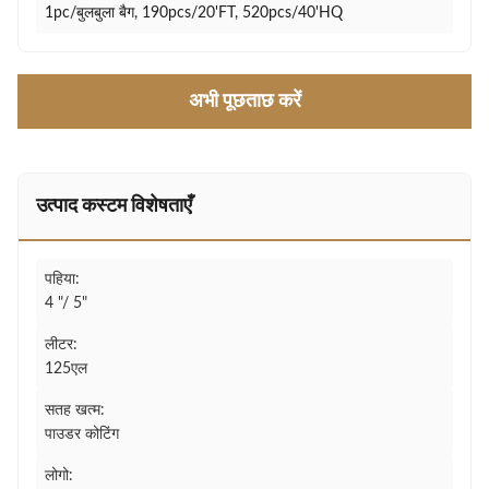
1pc/बुलबुला बैग, 190pcs/20'FT, 520pcs/40'HQ
अभी पूछताछ करें
उत्पाद कस्टम विशेषताएँ
पहिया:
4 "/ 5"
लीटर:
125एल
सतह खत्म:
पाउडर कोटिंग
लोगो: