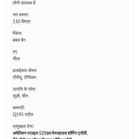
लोगो उपलब्ध है
भार क्षमता:
110 किग्रा
पैकेज:
बबल बैग
रंग:
नीला
ढलाईकार दोस्त:
टीपीयू, टीपीआर
उत्पत्ति के प्लेस:
सूज़ौ, चीन
सामग्री:
Q195 स्टील
प्रमुखता देना:
अमेरिकन स्टाइल 125एल वेयरहाउस शॉपिंग ट्रॉली
,