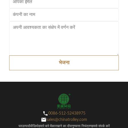
भेजना
0086-512-52438975
sales@chinatrolley.com
घर
उत्पादों
वीडियो
हमारे बारे में
कारखाने का दौरा
गुणवत्ता नियंत्रण
हमसे संपर्क करें