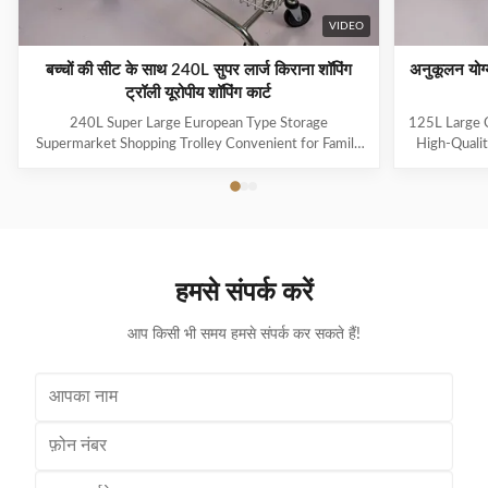
VIDEO
बच्चों की सीट के साथ 240L सुपर लार्ज किराना शॉपिंग
अनुकूलन योग
ट्रॉली यूरोपीय शॉपिंग कार्ट
240L Super Large European Type Storage
125L Large C
Supermarket Shopping Trolley Convenient for Family
High-Qualit
Shopping with Child Seat As a first impression and a
And Handle L
constant companion in the store, Jinsheng shopping
steel Q19
trolleys are brand ambassadors and an important
trolley,main
image factor. Available in a whole range of variants,
markets Sim
they are exceptionally good at making shopping easier
shopping 
and more enjoyable for customers. Used reliably
resista
हमसे संपर्क करें
millions of times: from the world’s largest
prices,hi
manufacturer of shopping trolleys.
dema
आप किसी भी समय हमसे संपर्क कर सकते हैं!