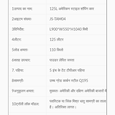
1उत्पाद का नाम:
125L अमेरिकन स्टाइल शॉपिंग कार
2आइटम संख्याः
JS-TAM04
3विनिर्देश:
L900*W550*H1040 मिमी
4लीटर:
125 लीटर
5लोड क्षमताः
110 किलो
6सतह उपचार:
पाउडर लेपित जस्ता
7. पहिया:
5 इंच के टेंट टीपीआर पहिया
8सामग्रीः
उच्च ग्रेड कार्बन स्टील Q195
9अनुकूलन क्षमता:
मुख्यतः अमेरिकी और दक्षिण अमेरिकी बाजारों में निर्या
प्लास्टिक या जिंक मिश्र धातु सामग्री का ताला उपलब
10ट्रॉली लॉक मॉडल:
है। अतिरिक्त लागत।