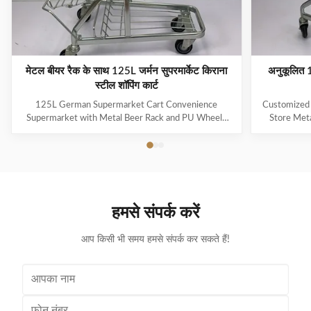
मेटल बीयर रैक के साथ 125L जर्मन सुपरमार्केट किराना
अनुकूलित 15
स्टील शॉपिंग कार्ट
125L German Supermarket Cart Convenience
Customized 
Supermarket with Metal Beer Rack and PU Wheels
Store Meta
Classic design for stores with well stocked drinks
Wheels 
departments The added metal beer rack can better
companion in 
hold wine bottles and prevent them from rolling over
brand amba
easily Basket and raised wire chassis, with bottom tray
Available
as standard Adding spacers in the basket can facilitate
exceptiona
the differentiation of goods Narrow meshed baskets,
more enjoyab
हमसे संपर्क करें
volume from 75 to 125 litres Original Jinsheng castor
of times: f
wheels with 100 or
आप किसी भी समय हमसे संपर्क कर सकते हैं!