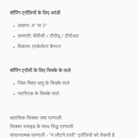
10.ट्रॉली लॉक
उपलब्ध है, सिक्का आकार उपलब्ध है।ज्यादा
मॉडल:
शॉपिंग ट्रॉलियों के लिए अरंडी
ख़र्च।
11.लोगो मुद्रण
आकार: 4" या 5"
हैंडल बार लोगो उपलब्ध है
क्षेत्र:
सामग्री: पीवीसी / टीपीयू / टीपीआर
12.प्लास्टिक पार्ट्स
विकल्प: एस्केलेटर कैस्टर
पैनटोन रंग उपलब्ध है
का रंग:
एस हुक, सीट सेफ बेल्ट, बॉटम कॉर्नर प्रोटेक्टर,
13.अतिरिक्त
शॉपिंग ट्रॉली के लिए सिक्के के ताले
टॉप बास्केट फ्रेम कवर,
सहायक उपकरण:
जिंक मिश्र धातु के सिक्के ताले
विज्ञापन प्लास्टिक बोर्ड उपलब्ध हैं.ज्यादा ख़र्च।
प्लास्टिक के सिक्के ताले
14.पैकिंग विधि:
1 पीसी/बबल बैग
15.ओडीएम और
उपलब्ध
ओईएम:
क्लासिक सिक्का जमा प्रणाली
सिक्का स्लाइड के साथ सिद्ध प्रणाली
संगठनात्मक प्रणाली - "न लौटने वाली" ट्रॉलियों को रोकती है