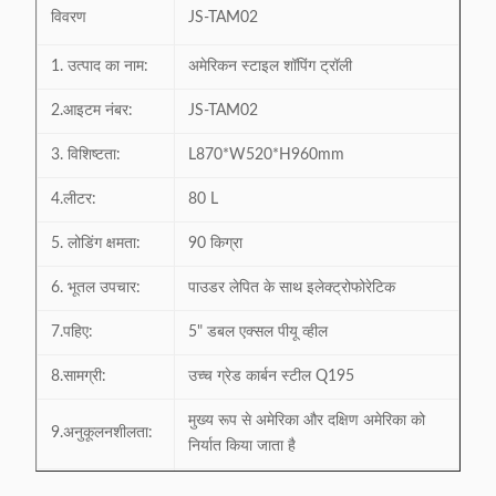
विवरण
JS-TAM02
1. उत्पाद का नाम:
अमेरिकन स्टाइल शॉपिंग ट्रॉली
2.आइटम नंबर:
JS-TAM02
3. विशिष्टता:
L870*W520*H960mm
4.लीटर:
80 L
5. लोडिंग क्षमता:
90 किग्रा
6. भूतल उपचार:
पाउडर लेपित के साथ इलेक्ट्रोफोरेटिक
7.पहिए:
5" डबल एक्सल पीयू व्हील
8.सामग्री:
उच्च ग्रेड कार्बन स्टील Q195
मुख्य रूप से अमेरिका और दक्षिण अमेरिका को
9.अनुकूलनशीलता:
निर्यात किया जाता है
प्लास्टिक या जिंक मिश्र धातु सामग्री ताला