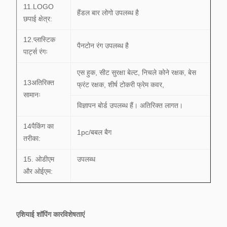
11.LOGO
हैंडल बार लोगो उपलब्ध है
छपाई क्षेत्र:
12.प्लास्टिक
पैनटोन रंग उपलब्ध है
पार्ट्स रंगः
एस हुक, सीट सुरक्षा बेल्ट, निचले कोने रक्षक, बेस
13अतिरिक्त
फ्रंट रक्षक, शीर्ष टोकरी फ्रेम कवर,
सामानः
विज्ञापन बोर्ड उपलब्ध हैं। अतिरिक्त लागत।
14पैकिंग का
1pc/बबल बैग
तरीका:
15. ओडीएम
उपलब्ध
और ओईएम:
एशियाई शॉपिंग कार
विशेषताएं