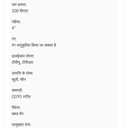
भार क्षमता:
100 किग्रा
पहिया:
4''
रंग:
रंग अनुकूलित किया जा सकता है
ढलाईकार दोस्त:
टीपीयू, टीपीआर
उत्पत्ति के प्लेस:
सूज़ौ, चीन
सामग्री:
Q195 स्टील
पैकेज:
बबल बैग
प्रमुखता देना: