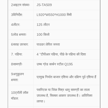
2आइटम संख्याः
JS-TAS09
3विनिर्देश:
L920*W550*H1000 मिमी
4लीटर:
125 लीटर
5लोड क्षमताः
100 किलो
6सतह उपचार:
पाउडर लेपित जस्ता
7. पहिया:
4 "टीपीआर पहिया, पीछे के पहिया की दिशा
8सामग्रीः
उच्च ग्रेड कार्बन स्टील Q195
9अनुकूलन
प्रमुख निर्यात बाजार एशिया और दक्षिण पूर्व एशिया हैं
क्षमता:
प्लास्टिक या जिंक मिश्र धातु सामग्री का ताला
10ट्रॉली लॉक
उपलब्ध है, सिक्का आकार उपलब्ध है। अतिरिक्त
मॉडल:
लागत।