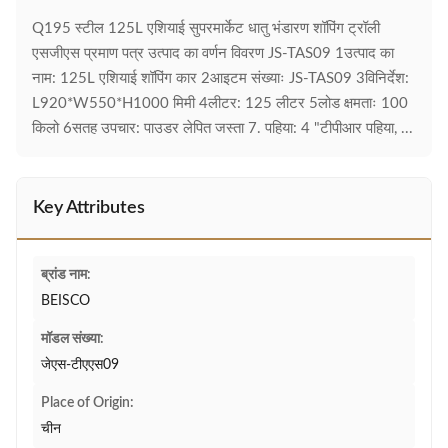
Q195 स्टील 125L एशियाई सुपरमार्केट धातु भंडारण शॉपिंग ट्रॉली
एसजीएस प्रमाण पत्र उत्पाद का वर्णन विवरण JS-TAS09 1उत्पाद का
नाम: 125L एशियाई शॉपिंग कार 2आइटम संख्याः JS-TAS09 3विनिर्देश:
L920*W550*H1000 मिमी 4लीटर: 125 लीटर 5लोड क्षमताः 100
किलो 6सतह उपचार: पाउडर लेपित जस्ता 7. पहिया: 4 "टीपीआर पहिया, ...
Key Attributes
ब्रांड नाम:
BEISCO
मॉडल संख्या:
जेएस-टीएएस09
Place of Origin:
चीन