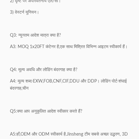
2) दृष्टि पर अपरिवर्तनीय एल/सी।
3) वेस्टर्न यूनियन।
Q3: न्यूनतम आदेश मात्रा क्या है?
A3: MOQ 1x20FT कंटेनर है,एक साथ मिश्रित विभिन्न आइटम स्वीकार्य हैं।
Q4: मूल्य अवधि और लोडिंग बंदरगाह क्या है?
A4: मूल्य शब्दःEXW,FOB,CNF,CIF,DDU और DDP। लोडिंग पोर्टःशंघाई
बंदरगाह,चीन
Q5:क्या आप अनुकूलित आदेश स्वीकार करते हैं?
A5:हाँ,OEM और ODM स्वीकार्य है.Jinsheng टीम सबसे अच्छा उद्धरण, 3D