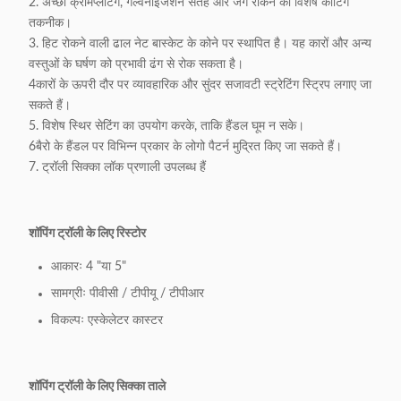
2. अच्छी क्रोमप्लेटिंग, गैल्वनाइजेशन सतह और जंग रोकने की विशेष कोटिंग
मॉडल:
लागत।
तकनीक।
3. हिट रोकने वाली ढाल नेट बास्केट के कोने पर स्थापित है। यह कारों और अन्य
11.LOGO
वस्तुओं के घर्षण को प्रभावी ढंग से रोक सकता है।
हैंडल बार लोगो उपलब्ध है
छपाई क्षेत्र:
4कारों के ऊपरी दौर पर व्यावहारिक और सुंदर सजावटी स्ट्रेटिंग स्ट्रिप लगाए जा
सकते हैं।
12.प्लास्टिक
पैनटोन रंग उपलब्ध है
5. विशेष स्थिर सेटिंग का उपयोग करके, ताकि हैंडल घूम न सके।
पार्ट्स रंगः
6बैरो के हैंडल पर विभिन्न प्रकार के लोगो पैटर्न मुद्रित किए जा सकते हैं।
7. ट्रॉली सिक्का लॉक प्रणाली उपलब्ध हैं
एस हुक, सीट सुरक्षा बेल्ट, निचले कोने संरक्षक, शीर्ष
13अतिरिक्त
टोकरी फ्रेम कवर,
सामानः
विज्ञापन बोर्ड उपलब्ध हैं। अतिरिक्त लागत।
शॉपिंग ट्रॉली के लिए रिस्टोर
14पैकिंग का
आकारः 4 "या 5"
1pc/बबल बैग
तरीका:
सामग्रीः पीवीसी / टीपीयू / टीपीआर
15. ओडीएम
विकल्पः एस्केलेटर कास्टर
उपलब्ध
और ओईएम:
शॉपिंग ट्रॉली के लिए सिक्का ताले