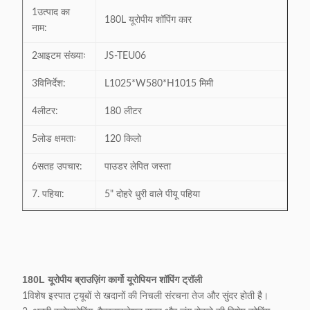
1उत्पाद का
180L यूरोपीय शॉपिंग कार
नाम:
2आइटम संख्याः
JS-TEU06
3विनिर्देश:
L1025*W580*H1015 मिमी
4लीटर:
180 लीटर
5लोड क्षमताः
120 किलो
6सतह उपचार:
पाउडर लेपित जस्ता
7. पहिया:
5" दोहरे धुरी वाले पीयू पहिया
8सामग्रीः
उच्च ग्रेड कार्बन स्टील Q195
9अनुकूलन
मुख्यतः यूरोपीय और एशियाई बाजारों में निर्यात
क्षमता:
180L यूरोपीय ब्राउज़िंग कार्गो यूरोपियन शॉपिंग ट्रॉली
प्लास्टिक या जिंक मिश्र धातु सामग्री का ताला
1विशेष इस्पात ट्यूबों से खदानों की निचली संरचना तेज और सुंदर होती है।
10ट्रॉली लॉक
उपलब्ध है, सिक्का आकार उपलब्ध है। अतिरिक्त