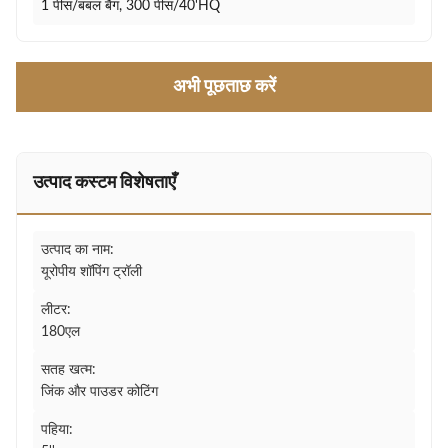
1 पीस/बबल बैग, 300 पीस/40'HQ
अभी पूछताछ करें
उत्पाद कस्टम विशेषताएँ
उत्पाद का नाम:
यूरोपीय शॉपिंग ट्रॉली
लीटर:
180एल
सतह खत्म:
जिंक और पाउडर कोटिंग
पहिया: