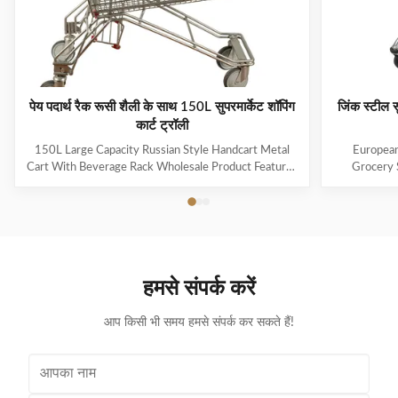
पेय पदार्थ रैक रूसी शैली के साथ 150L सुपरमार्केट शॉपिंग
जिंक स्टील स
कार्ट ट्रॉली
150L Large Capacity Russian Style Handcart Metal
European
Cart With Beverage Rack Wholesale Product Features
Grocery 
The material uses high-quality carbon steel Q195,
Coating Pro
which is high-quality and durable Europe and the
metal mesh 
Middle East are the main export markets, suitable for
with a foldin
various occasions, such as grocery stores,
with the chi
supermarkets, and pharmacies Beautiful double-layer
cart can be
wire base frame with stronger load-bearing capacity
accommodate 
हमसे संपर्क करें
With a storage foundation, free up more space
items. This c
Surface treatment, color, logo,
आप किसी भी समय हमसे संपर्क कर सकते हैं!