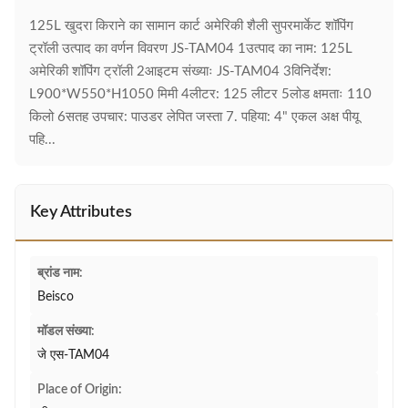
125L खुदरा किराने का सामान कार्ट अमेरिकी शैली सुपरमार्केट शॉपिंग
ट्रॉली उत्पाद का वर्णन विवरण JS-TAM04 1उत्पाद का नाम: 125L
अमेरिकी शॉपिंग ट्रॉली 2आइटम संख्याः JS-TAM04 3विनिर्देश:
L900*W550*H1050 मिमी 4लीटर: 125 लीटर 5लोड क्षमताः 110
किलो 6सतह उपचार: पाउडर लेपित जस्ता 7. पहिया: 4" एकल अक्ष पीयू
पहि...
Key Attributes
ब्रांड नाम:
Beisco
मॉडल संख्या:
जे एस-TAM04
Place of Origin: