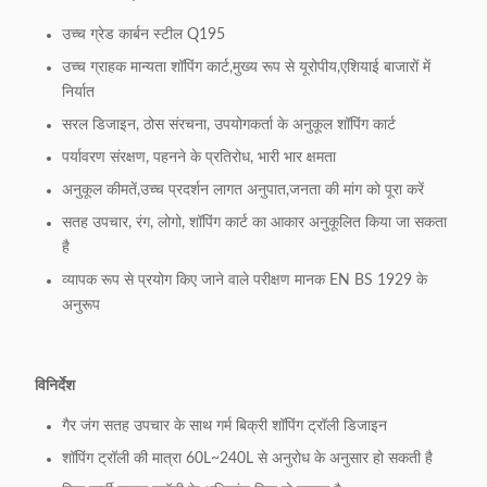
10ट्रॉली लॉक
उपलब्ध है, सिक्का आकार उपलब्ध है। अतिरिक्त
मॉडल:
उच्च ग्रेड कार्बन स्टील Q195
लागत।
उच्च ग्राहक मान्यता शॉपिंग कार्ट,मुख्य रूप से यूरोपीय,एशियाई बाजारों में
11.LOGO
निर्यात
हैंडल बार लोगो उपलब्ध है
छपाई क्षेत्र:
सरल डिजाइन, ठोस संरचना, उपयोगकर्ता के अनुकूल शॉपिंग कार्ट
12.प्लास्टिक
पर्यावरण संरक्षण, पहनने के प्रतिरोध, भारी भार क्षमता
पैनटोन रंग उपलब्ध है
पार्ट्स रंगः
अनुकूल कीमतें,उच्च प्रदर्शन लागत अनुपात,जनता की मांग को पूरा करें
एस हुक, सीट सुरक्षा बेल्ट, निचले कोने संरक्षक, शीर्ष
सतह उपचार, रंग, लोगो, शॉपिंग कार्ट का आकार अनुकूलित किया जा सकता
13अतिरिक्त
टोकरी फ्रेम कवर,
है
सामानः
व्यापक रूप से प्रयोग किए जाने वाले परीक्षण मानक EN BS 1929 के
विज्ञापन बोर्ड उपलब्ध हैं। अतिरिक्त लागत।
अनुरूप
14पैकिंग का
1pc/बबल बैग
तरीका:
विनिर्देश
15. ओडीएम
उपलब्ध
गैर जंग सतह उपचार के साथ गर्म बिक्री शॉपिंग ट्रॉली डिजाइन
और ओईएम:
शॉपिंग ट्रॉली की मात्रा 60L~240L से अनुरोध के अनुसार हो सकती है