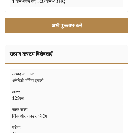
1 पीस/बबल बैग, 500 पीस/40'HQ
अभी पूछताछ करें
उत्पाद कस्टम विशेषताएँ
उत्पाद का नाम:
अमेरिकी शॉपिंग ट्रॉली
लीटर:
125एल
सतह खत्म:
जिंक और पाउडर कोटिंग
पहिया: