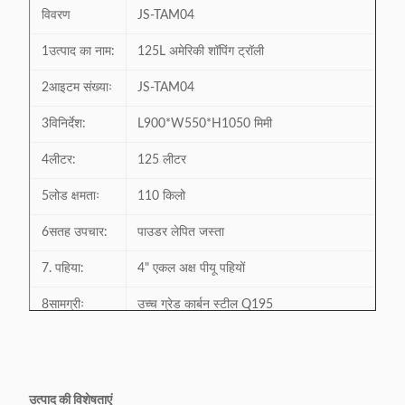
विवरण
JS-TAM04
1उत्पाद का नाम:
125L अमेरिकी शॉपिंग ट्रॉली
2आइटम संख्याः
JS-TAM04
3विनिर्देश:
L900*W550*H1050 मिमी
4लीटर:
125 लीटर
5लोड क्षमताः
110 किलो
6सतह उपचार:
पाउडर लेपित जस्ता
7. पहिया:
4" एकल अक्ष पीयू पहियों
8सामग्रीः
उच्च ग्रेड कार्बन स्टील Q195
9अनुकूलन
मुख्य रूप से अमेरिका और दक्षिण अमेरिका को निर्यात
क्षमता:
प्लास्टिक या जिंक मिश्र धातु सामग्री का ताला
उत्पाद की विशेषताएं