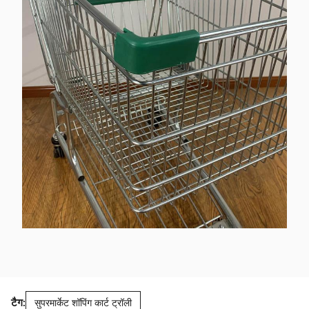
टैग:
सुपरमार्केट शॉपिंग कार्ट ट्रॉली