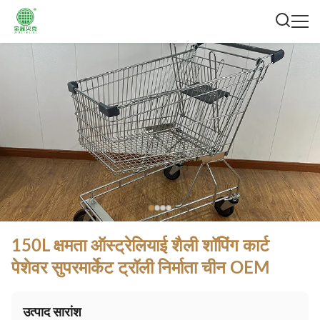
150L क्षमता ऑस्ट्रेलियाई शैली शॉपिंग कार्ट
पेशेवर सुपरमार्केट ट्रॉली निर्माता चीन OEM
उत्पाद सारांश