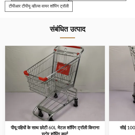
टीपीआर टीपीयू व्हील्स वायर शॉपिंग ट्रॉली
संबंधित उत्पाद
पीयू पहियों के साथ छोटी 60L मेटल शॉपिंग ट्रॉली किराना
सीई 100एल
स्टोर शॉपिंग कार्ट