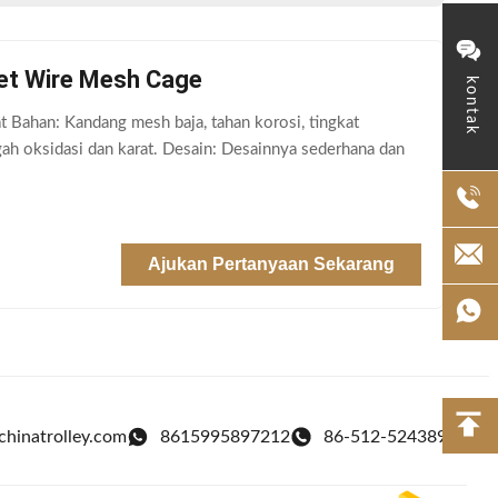
et Wire Mesh Cage
kontak
 Bahan: Kandang mesh baja, tahan korosi, tingkat
ah oksidasi dan karat. Desain: Desainnya sederhana dan
Ajukan Pertanyaan Sekarang
chinatrolley.com
8615995897212
86-512-52438975