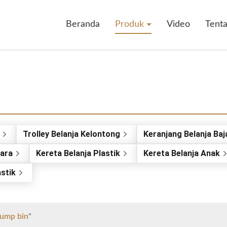
Beranda
Produk
Video
Tent
Trolley Belanja Kelontong
Keranjang Belanja Baj
dara
Kereta Belanja Plastik
Kereta Belanja Anak
stik
dump bin
"