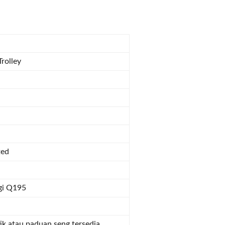
rolley
ted
ggi Q195
ik atau paduan seng tersedia,