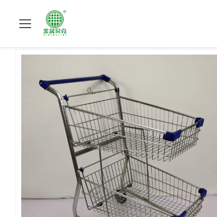
Beranda
>
Produk
>
Troli Keranjang Belanja
>
Double Layer Sho