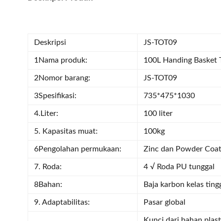
Deskripsi
JS-TOT09
1Nama produk:
100L Handing Basket T
2Nomor barang:
JS-TOT09
3Spesifikasi:
735*475*1030
4.Liter:
100 liter
5. Kapasitas muat:
100kg
6Pengolahan permukaan:
Zinc dan Powder Coa
7. Roda:
4 √ Roda PU tunggal
8Bahan:
Baja karbon kelas tin
9. Adaptabilitas:
Pasar global
Kunci dari bahan plast