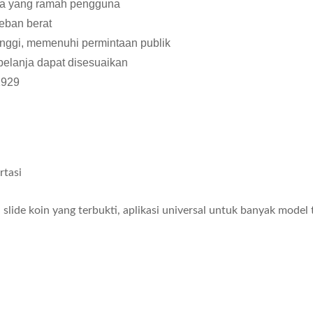
nja yang ramah pengguna
eban berat
inggi, memenuhi permintaan publik
belanja dapat disesuaikan
1929
rtasi
slide koin yang terbukti, aplikasi universal untuk banyak model t