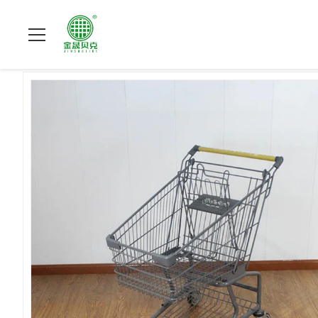
Beranda
>
Produk
>
Troli Belanja Supermarket
>
80L Galvanis T