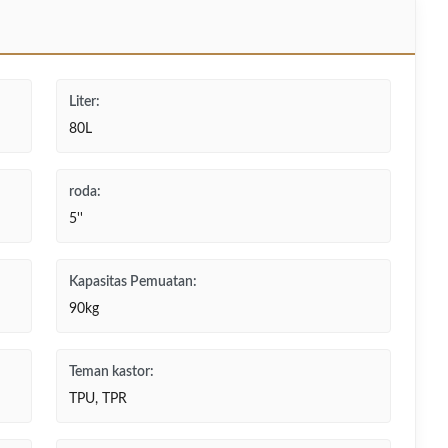
Liter:
80L
roda:
5''
Kapasitas Pemuatan:
90kg
Teman kastor:
TPU, TPR