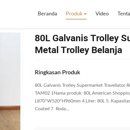
rolley Supermarket Travellator Roda Metal Trolley Belanja
Beranda
Produk
Video
Tent
80L Galvanis Trolley 
Metal Trolley Belanja
Ringkasan Produk
80L Galvanis Trolley Supermarket Travellator R
TAM02 1Nama produk: 80L American Shopping 
L870*W520*H960mm 4.Liter: 80L 5. Kapasita
Coated 7. Roda...