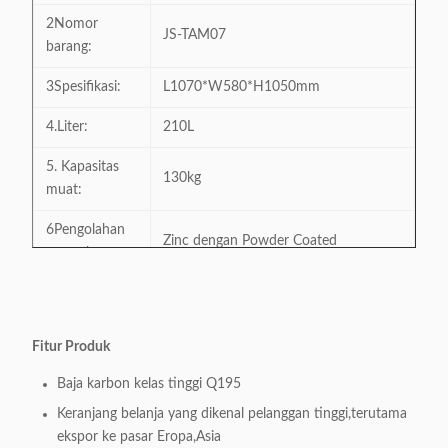
2Nomor
JS-TAM07
barang:
3Spesifikasi:
L1070*W580*H1050mm
4.Liter:
210L
5. Kapasitas
130kg
muat:
6Pengolahan
Zinc dengan Powder Coated
permukaan:
7. Roda:
Roda PU 5" sumbu ganda
8Bahan:
Baja karbon kelas tinggi Q195
Fitur Produk
9.
Utamanya ekspor ke Amerika dan
Baja karbon kelas tinggi Q195
Adaptabilitas:
Amerika Selatan
Keranjang belanja yang dikenal pelanggan tinggi,terutama
10.Trolley Lock
Kunci dari bahan plastik atau paduan
ekspor ke pasar Eropa,Asia