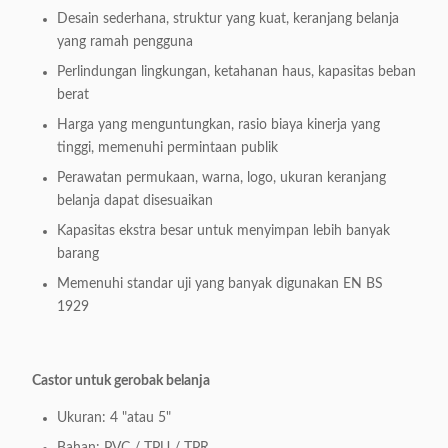
Model:
seng tersedia, ukuran koin tersedia.
Desain sederhana, struktur yang kuat, keranjang belanja
yang ramah pengguna
11. LOGO
Perlindungan lingkungan, ketahanan haus, kapasitas beban
Area
Handle bar LOGO tersedia
berat
Pencetakan:
Harga yang menguntungkan, rasio biaya kinerja yang
12. Bagian
tinggi, memenuhi permintaan publik
Warna panton tersedia
Plastik Warna:
Perawatan permukaan, warna, logo, ukuran keranjang
S hooks, Seat sabuk pengaman,
belanja dapat disesuaikan
perlindungan pojok bawah, Top
13Aksesoris
Kapasitas ekstra besar untuk menyimpan lebih banyak
keranjang bingkai penutup,
tambahan:
barang
Memenuhi standar uji yang banyak digunakan EN BS
Papan iklan plastik tersedia.
1929
14Cara
1pc/Bubble Bag
kemasan:
Castor untuk gerobak belanja
15.ODM dan
Tersedia
OEM:
Ukuran: 4 "atau 5"