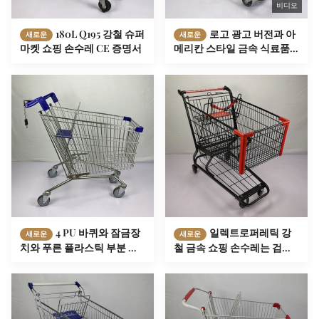
비디오
180L Q195 강철 슈퍼
로고 광고 버전과 아
새로운
새로운
마켓 쇼핑 손수레 CE 증명서
메리칸 스타일 금속 식료품
쇼핑 손수레 110Kgs 부하 용
량
4 PU 바퀴와 잠금장
일렉트로퍼레틱 강
새로운
새로운
치와 푸른 플라스틱 부분 슈
철 금속 쇼핑 손수레는 검은
퍼마켓 쇼핑 손수레 맞춘 유
분말 코팅 와이어 쇼핑 손수
러피언 스타일
레를 특화했습니다