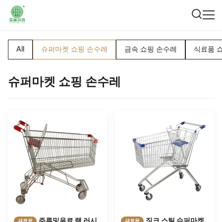
All
슈퍼마켓 쇼핑 손수레
금속 쇼핑 손수레
식료품 
슈퍼마켓 쇼핑 손수레
주류및음료 랙 러시
징크 스틸 슈퍼마켓
새로운
새로운