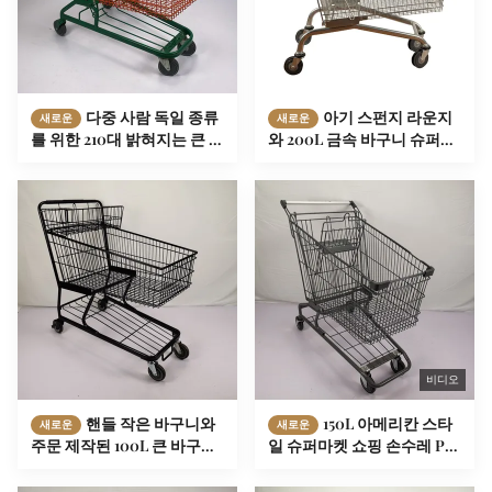
다중 사람 독일 종류
아기 스펀지 라운지
새로운
새로운
를 위한 210대 밝혀지는 큰 저
와 200L 금속 바구니 슈퍼마
장소 슈퍼마켓 쇼핑 손수레
켓 식료품 장바구니
비디오
핸들 작은 바구니와
150L 아메리칸 스타
새로운
새로운
주문 제작된 100L 큰 바구니
일 슈퍼마켓 쇼핑 손수레 PU
슈퍼마켓 쇼핑 손수레
휠 식료품 트롤리 카트