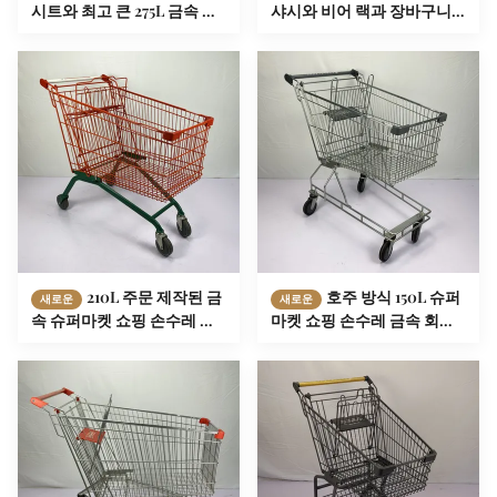
시트와 최고 큰 275L 금속 장
샤시와 비어 랙과 장바구니
바구니 손수레
손수레 125L을 저장합니다
210L 주문 제작된 금
호주 방식 150L 슈퍼
새로운
새로운
속 슈퍼마켓 쇼핑 손수레 유
마켓 쇼핑 손수레 금속 회색
러피언 타입 빨간색과 청색
체인은 장바구니 CE를 저장
합니다