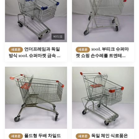
비디오
언더프레임과 독일
100L 부띠크 슈퍼마
새로운
새로운
방식 100L 슈퍼마켓 금속 식
켓 쇼핑 손수레를 트엔테
료품점 카트
TPR로 코팅하는 백색 파우더
는 선회합니다
폴드형 두배 차일드
독일 체인 식료품은
새로운
새로운