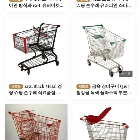
아인 방식과 150L 슈퍼마켓
쇼핑 손수레 유러피언 스타
장바구니 손수레
일 식료품 장바구니
비디오
125L Black Metal 경
금속 장바구니 Q195
새로운
새로운
량 쇼핑 손수레 식료품점 카
철강을 녹색 플라스틱 부분
트 EN BS 1929
으로 코팅하는 아연 분말