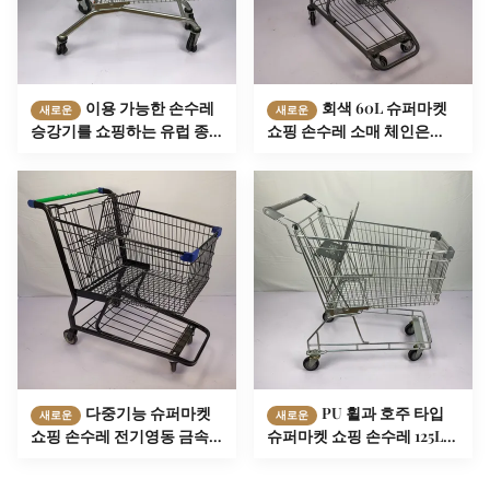
이용 가능한 손수레
회색 60L 슈퍼마켓
새로운
새로운
승강기를 쇼핑하는 유럽 종
쇼핑 손수레 소매 체인은
류 210L 큰 장바구니 저장소
TPR 휠과 장바구니를 저장합
Q195 강철
니다
다중기능 슈퍼마켓
PU 휠과 호주 타입
새로운
새로운
쇼핑 손수레 전기영동 금속
슈퍼마켓 쇼핑 손수레 125L
장바구니
식료품 손수레 카트