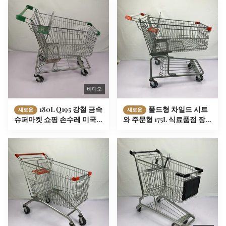
비디오
180L Q195 강철 금속
폴드형 차일드 시트
새로운
새로운
슈퍼마켓 쇼핑 손수레 미국
와 주문형 175L 식료품점 장
형
바구니 슈퍼마켓 트롤리