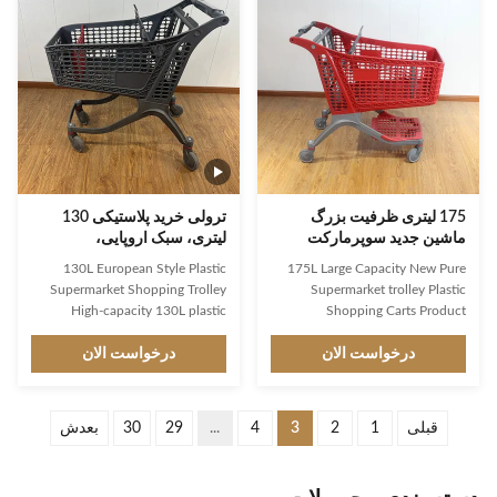
Capacity: The capacity of the
European,Asian markets Simple
shopping cart can be customized
design,firm structure,user-
from 60L to 240L, which can
friendly shopping trolley
accommodate a large number of
Environmental protection,wear
groceries or shopping items. This
resistance,heavy loading capacity
can meet the needs of different
Favorable prices,high
categories of supermarkets or
performance cost ratio,meet
grocery stores. The capacity is
public demand Customized
plastic parts with different
175 لیتری ظرفیت بزرگ
ترولی خرید پلاستیکی 130
ماشین جدید سوپرمارکت
لیتری، سبک اروپایی،
خالص سبد خرید پلاستیکی
سوپرمارکت و هایپرمارکت
130L European Style Plastic
175L Large Capacity New Pure
Supermarket Shopping Trolley
Supermarket trolley Plastic
High-capacity 130L plastic
Shopping Carts Product
shopping trolley designed for
Description Description JS-
درخواست الان
APT03 1.Product Name: Plastic
درخواست الان
supermarket and hypermarket
environments, featuring durable
shopping cart 2.Item No.: JS-
construction and smooth
APT03 3.Specification:
maneuverability. Product
1105*575*1060 4.Liter: 175L
قبلی
1
2
3
4
...
29
30
بعدش
Specifications Description JS-
5.Loading Capacity: 110kgs
APT02 Product Name Plastic
6.Surface Treatment: 7.Wheels:
shopping cart Item No. JS-APT02
5inches TPR 8.Material: HDPP