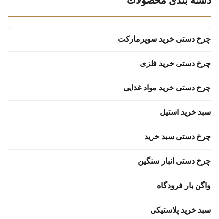
دسته بندی محصولات
Specification 1000*575*1020
and Nylon 9.Adaptability: for
mm Capacity 130L Loading
supermarket 10.Trolley Lock
Capacity 100 kgs Wheels 5
Model: 0.5,1,2 Euro 11.LOGO
inches TPR Material HDPP and
Printing Area: Handle bar and
چرخ دستی خرید سوپرمارکت
Nylon Adaptability For
Basket parts 12.Extra
supermarket use Trolley Lock
Accessories: Safety belt 13.ODM
Model 0
and
چرخ دستی خرید فلزی
چرخ دستی خرید مواد غذایی
سبد خرید استیل
چرخ دستی سبد خرید
چرخ دستی انبار سنگین
واگن بار فرودگاه
سبد خرید پلاستیکی