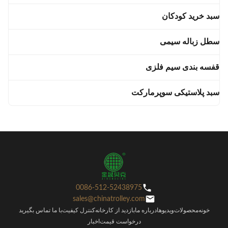
سبد خرید کودکان
سطل زباله سیمی
قفسه بندی سیم فلزی
سبد پلاستیکی سوپرمارکت
0086-512-52438975
sales@chinatrolley.com
خونه
محصولات
ویدیوها
درباره ما
بازدید از کارخانه
کنترل کیفیت
با ما تماس بگیرید
درخواست قیمت
اخبار