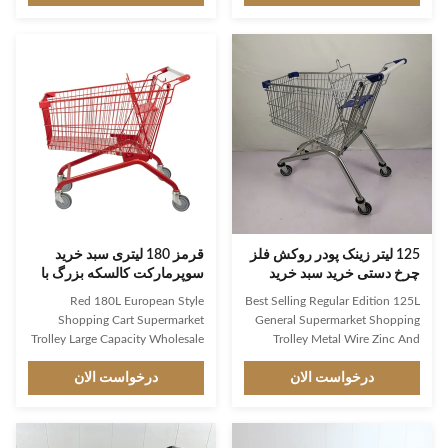
APT03 1.Product Name: Plastic
carbon steel Q195 High
shopping cart 2.Item No.: JS-
customer recognition shopping
APT03 3.Specification:
trolley,mainly export to
1105*575*1060mm 4.Liter:
European,Asian markets 125L
100L-220L 5.Loading Capacity:
regular best-selling model with a
110kgs 6.Surface Treatment:
wide audience Simple design,firm
7.Wheels: 5" TPR 8.Material:
structure,user-friendly shopping
HDPP and Nylon 9.Adaptability:
trolley Environmental
for supermarket 10.Trolley Lock
protection,wear resistance,heavy
Model: 0.5,1,2 Euro 11.LOGO
loading capacity Favorable
Printing Area: Handle bar and
prices,high performance cost
Basket parts 12.Extra Accessories
ratio,meet public
125 لیتر زینک پودر روکش فلز
قرمز 180 لیتری سبد خرید
چرخ دستی خرید سبد خرید
سوپرمارکت کالسکه بزرگ با
سوپرمارکت
ظرفیت عمده فروشی
Red 180L European Style
Best Selling Regular Edition 125L
Shopping Cart Supermarket
General Supermarket Shopping
Trolley Large Capacity Wholesale
Trolley Metal Wire Zinc And
Basket: The style of the metal
Powder Coating Manufacture
درخواست الان
Product Features High-grade
درخواست الان
mesh basket is designed with
metal mesh, and with a folding
carbon steel Q195 High
child seat, there is no problem
customer recognition shopping
shopping with the child.
trolley,mainly export to