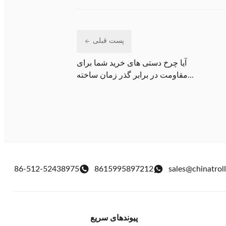
پست قبلی
آیا چرخ دستی های خرید شما برای
مقاومت در برابر گذر زمان ساخته
شده اند؟
86-512-52438975
8615995897212
sales@chinatrol
پیوندهای سریع