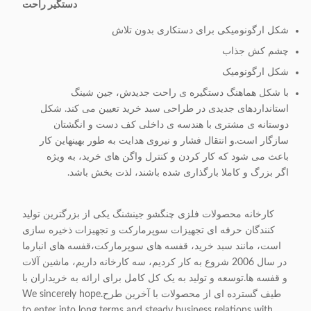
دستگير راحت
شکل ارگونومیکی برای دستکاری بدون تلاش
چشم کش جذاب
شکل ارگونومیک
با شکل هماهنگ دستگیره ی راحت جدیدش، جین شینگ
استانداردهای جدیدی در طراحی سبد خرید تعیین می کند. شکل
دوستانه ی مشتری با هندسه ی داخلی کف دست و انگشتان
سازگار است.و انتقال فشار و نیروی هدایت به طور بهینهاین کار
باعث می شود که کار کردن و کنترل واگن های خرید، به ویژه
اگر بزرگ و کاملا بارگذاری شده باشند، لذت بخش باشد.
کارخانه محصولات فلزی چنگشو جینشنگ یکی از بزرگترین تولید
کنندگان حرفه ای تجهیزات سوپرمارکت و تجهیزات ذخیره سازی
است، مانند سبد خرید، قفسه های سوپرمارکت،قفسه های انبارما
در سال 2006 شروع به کار کردیم، سه کارخانه داریم، ماشین آلات
و قفسه ها.توسعه و تولید به یک کل کامل برای ارائه به خریداران با
طیف گسترده ای از محصولات با آخرین طرح.We sincerely hope
to enter into long terms and steady business relations with