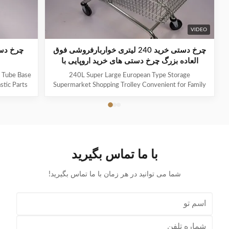
VIDEO
چرخ دستی خرید 240 لیتری خواربارفروشی فوق
العاده بزرگ چرخ دستی های خرید اروپایی با
صندلی کودک
240L Super Large European Type Storage
stic Parts
Supermarket Shopping Trolley Convenient for Family
rade carbon
Shopping with Child Seat As a first impression and a
shopping
constant companion in the store, Jinsheng shopping
th American
trolleys are brand ambassadors and an important
r-friendly
image factor. Available in a whole range of variants,
ion,wear
they are exceptionally good at making shopping easier
orable
and more enjoyable for customers. Used reliably
با ما تماس بگیرید
 public
millions of times: from the world’s largest
ith
manufacturer of shopping trolleys.
شما می توانید در هر زمان با ما تماس بگیرید!