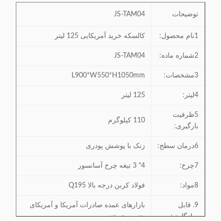
توضیحات
JS-TAM04
1نام محصول:
کالسکه خرید آمریکایی 125 لیتر
2شماره ماده:
JS-TAM04
3مشخصات:
L900*W550*H1050mm
4لیتر:
125 لیتر
5ظرفیت
110 کيلوگرم
بارگیری:
6درمان سطح:
زنک با پوشش پودری
7چرخ:
4" 3 تیغه چرخ آسانسور
8مواد:
فولاد کربن درجه بالا Q195
9. قابل
بازارهای عمده صادرات آمریکا و آمریکای
سازگاری:
جنوبی هستند