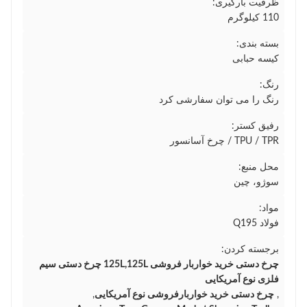
ظرفیت بارگیری:
110 کیلوگرم
بسته بندی:
کیسه حبابی
رنگ:
رنگ را می توان سفارشی کرد
رفیق کستر:
TPU / TPR / چرخ آسانسور
محل منبع:
سوژو، چین
مواد:
فولاد Q195
برجسته کردن:
چرخ دستی خرید خواربار فروشی 125L,125L چرخ دستی سیم
فلزی نوع آمریکایی
,
چرخ دستی خرید خواربارفروشی نوع آمریکایی
,