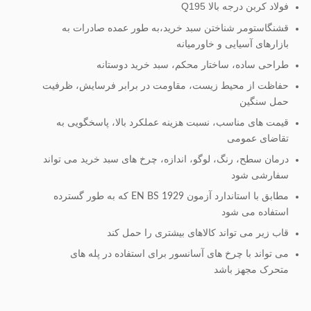
فولاد کربن درجه بالا Q195
قشنگ
استومر شناختن سبد خرید،به طور عمده صادرات به
بازارهای آسیایی و خاورمیانه
طراحی ساده، ساختار محکم، سبد خرید دوستانه
حفاظت از محیط زیست، مقاومت در برابر فرسایش، ظرفیت
حمل سنگین
قیمت های مناسب، نسبت هزینه عملکرد بالا، پاسخگویی به
تقاضای عمومی
درمان سطح، رنگ، لوگو، اندازه، چرخ های سبد خرید می تواند
سفارشی شود
مطابق با استاندارد آزمون EN BS 1929 که به طور گسترده
استفاده می شود
قاب زیر می تواند کالاهای بیشتری را حمل کند
می تواند با چرخ های آسانسور برای استفاده در پله های
متحرک مجهز باشد