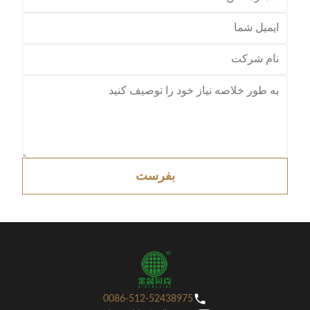
بفرست
0086-512-52438975