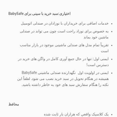
قفل مواد پلاستیکی یا آلیاژ روی در دسترس
10مدل قفل
اختیاری:
سبد خرید با سینی برای BabySafe
است، اندازه سکه در دسترس است. هزینه
ماشين:
اضافی.
خدمات اضافی برای خریداران با نوزادان در صندلی اتومبیل
11منطقه
به خصوص برای نوزاد راحت است چون می تواند در صندلی
دسته نوار LOGO در دسترس است
چاپ لوگو:
ماشین خود بماند
تقریباً تمام مدل های صندلی ماشینی موجود در بازار مناسب
12رنگ
است
قطعات
رنگ پانتون در دسترس است
پلاستیکی:
ایمنی اول: تنها در حال جمع آوری کامل در واگن های خرید در
دسترس است!
قلاب های S، کمربند ایمنی صندلی، محافظ
ایمنی در اولویت اول ️ نگهدارنده صندلی ماشینی BabySafe
گوشه پایین، محافظ جلوی پایه، پوشش
همیشه در هنگام تحویل در سبد خرید نصب می شود. لطفاً این
13لوازم
فریم سبد بالا،
نکته را هنگام سفارش سبد های خود به خاطر داشته باشید.
اضافی:
کارت تبلیغاتی پلاستیکی در دسترس است.
هزینه اضافی.
محافظ
14روش بسته
1 پی سی/ کیسه حباب
يک کلاسيک واقعي که هزاران بار ثابت شده
بندی: