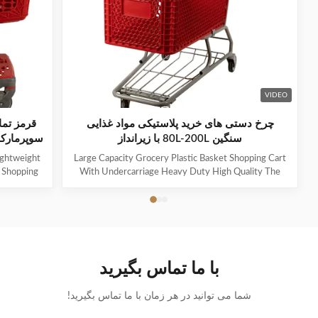
VIDEO
چرخ دستی های خرید پلاستیکی مواد غذایی
قرمز تما
سنگین 80L-200L با زیرانداز
سوپرمارکت خ
Lightweight
Large Capacity Grocery Plastic Basket Shopping Cart
 Shopping
With Undercarriage Heavy Duty High Quality The
1.Product
steel uses high-quality Q195 wire, which is durable
 JS-APT03
and heavy-duty. The specifications can be customized
er: 100L-
for capacities ranging from 60L to 240L. Suitable for
urface
many occasions, such as supermarkets, warehouses,
 HDPP and
grocery stores, pharmacies, etc. 60-100L cart is
rolley Lock
equipped with 4-inch PVC wheels, 125L-150L can be
با ما تماس بگیرید
ea: Handle
equipped with 4-inch PU heavy-duty wheels, and
ories
180L and above can be
شما می توانید در هر زمان با ما تماس بگیرید!