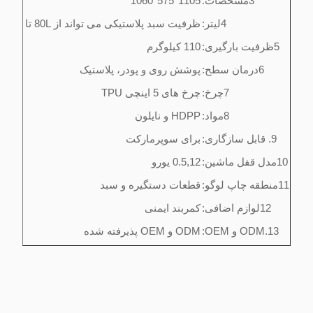
3مشخصات:
1105*575*1060
4لیتر:
ظرفیت سبد پلاستیکی می تواند از 80L تا 200L سفارشی شود
5ظرفیت بارگیری:
110 کيلوگرم
6درمان سطح:
پوشش روی و پودر، پلاستیک
7چرخ:
چرخ های 5 اینچی TPU
8مواد:
HDPP و نایلون
9. قابل سازگاری:
برای سوپرمارکت
10مدل قفل ماشين:
0.5,12 یورو
11منطقه چاپ لوگو:
قطعات دستگیره و سبد
12لوازم اضافی:
کمربند ایمنی
13.ODM و OEM:
ODM و OEM پذیرفته شده