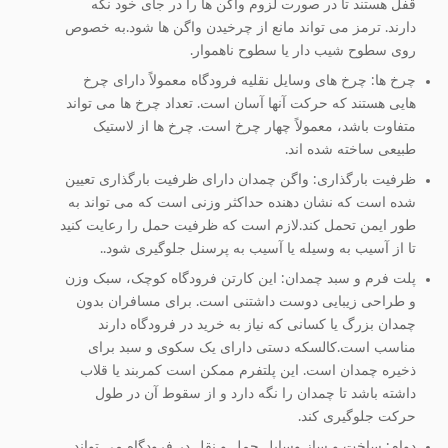
قفل هستند تا در صورت لزوم واگن ها را در جای خود نگه
دارند. ترمز می تواند مانع از چرخیدن واگن ها شود.به خصوص
روی سطوح شیب دار یا سطوح ناهموار.
چرخ ها: چرخ های وسایل نقلیه فرودگاه معمولاً دارای چرخ
هایی هستند که حرکت آنها آسان است. تعداد چرخ ها می تواند
متفاوت باشد، معمولاً چهار چرخ است. چرخ ها از لاستیک
طبیعی ساخته شده اند.
ظرفیت بارگذاری: واگن چمدان دارای ظرفیت بارگذاری تعیین
شده است که نشان دهنده حداکثر وزنی است که می تواند به
طور ایمن تحمل کند.لازم است که ظرفیت حمل را رعایت کنید
تا از آسیب به وسیله یا آسیب به پرسنل جلوگیری شود..
پلت فرم و سبد چمدان: این کارتن فرودگاه کوچک، سبک وزن
و طراحی زیبایی دوست داشتنی است. برای مسافران بدون
چمدان بزرگ یا کسانی که نیاز به خرید در فرودگاه دارند
مناسب است.کالسکه دستی دارای یک سکوی و سبد برای
ذخیره چمدان است. این پلتفرم ممکن است کمربند یا قلاب
داشته باشد تا چمدان را نگه دارد و از سقوط آن در طول
حرکت جلوگیری کند.
دوام: ساخت و ساز وسایل حمل و نقل در فرودگاه می تواند