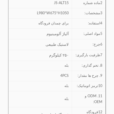
2ماده شماره
JS-ALT15
3مشخصات:
L980*W675*H1050
4استفاده:
برای چمدان فرودگاه
آلیاژ آلومینیوم
5مواد اصلی:
لاستیک طبیعی
6چرخ:
۲۵۰ کیلوگرم
7ظرفیت بارگیری:
8. تخم گذاری:
بله
9. چرخ ها مقدار:
4PCS
10ترمز اتوماتیک:
بله
11. ODM و
بله
OEM:
12فرودگاه