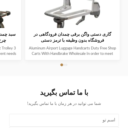
گاری دستی واگن برقی چمدان فرودگاهی در
سبد چمدان
فروشگاه بدون وظیفه با ترمز دستی
چرخ د
 Trolley
Aluminum Airport Luggage Handcarts Duty Free Shop
erent needs
Carts With Handbrake Wholesale In order to meet
ped with
the different needs of passengers, different airports
rge airport
will also be equipped with different types of trolleys.
d strollers.
They include large airport carts, small carts, children's
ed in the
carts, and baby strollers. Among them, large hand
e terminal
carts can be placed in isolation areas, terminal isolation
r), airport
areas, GTC (ground transportation center), airport
با ما تماس بگیرید
nt for
parking lots and other areas, making it convenient for
شما می توانید در هر زمان با ما تماس بگیرید!