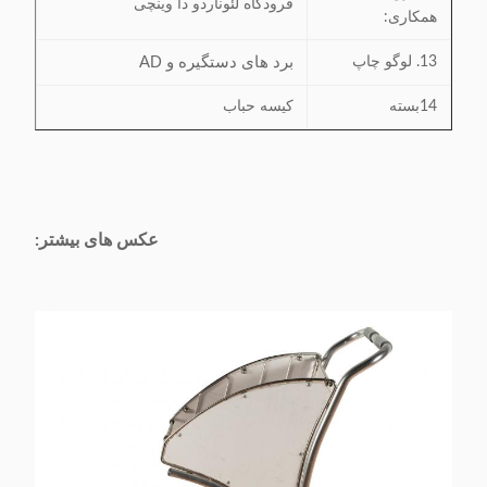
فرودگاه لئوناردو دا وینچی
همکاری:
برد های دستگیره و AD
13. لوگو چاپ
14بسته
کیسه حباب
عکس های بیشتر: