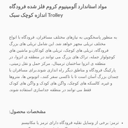
مواد استاندارد آلومینیوم کروم فلز شده فرودگاه
Trolley اندازه کوچک سبک
به منظور پاسخگویی به نیازهای مختلف مسافران، فرودگاه با انواع
مختلف تریلی مجهز خواهد شد. این شامل تریلی های بزرگ
فرودگاه، تریلی های کوچک، تریلی های کودکان،و ماشين هاي
کوچولواز جمله، تراک های بزرگ می توانند در منطقه ی انزوا، در
منطقه ی انزوا ساختمان ترمینال، مرکز حمل و نقل زمینی،
پارکینگ فرودگاه و مناطق دیگر راه اندازی شوند.برای مسافران با
چمدان بزرگ آسان است تا با تاکسی سفر کنند.، اتوبوس ها، متروها
و غیره. کالسکه های کوچک، واگن های کودک و واگن های کودک
فقط می توانند در منطقه جداسازی استفاده شوند.
مشخصات محصول:
ترمز: برخی از وسایل نقلیه فرودگاه دارای ترمز یا مکانیسم