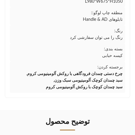
L980*W675*H1050
منطقه چاپ لوگو::
تابلوهای Handle & AD
رنگ:
رنگ را می توان سفارشی کرد
بسته بندی:
کیسه حبابی
برجسته کردن:
چرخ دستی چمدان فرودگاهی با روکش آلومینیومی کروم
,
سبد چمدان کوچک آلومینیومی سبک وزن
,
سبد چمدان کوچک با روکش آلومینیومی کروم
توضیح محصول