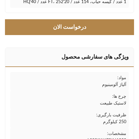
1 عدد / کیسه حباب، 114 عدد / 20'FT، 252 عدد / 40'HQ
درخواست الان
ویژگی های سفارشی محصول
مواد:
آلیاژ آلومینیوم
چرخ ها:
لاستیک طبیعت
ظرفیت بارگیری:
250 کیلوگرم
مشخصات: