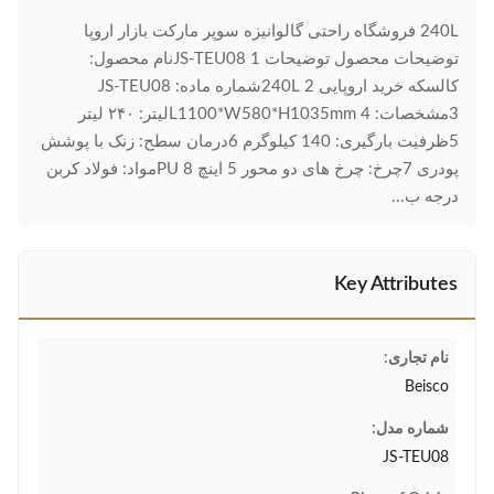
240L فروشگاه راحتی گالوانیزه سوپر مارکت بازار اروپا
توضیحات محصول توضیحات JS-TEU08 1نام محصول:
کالسکه خرید اروپایی 240L 2شماره ماده: JS-TEU08
3مشخصات: L1100*W580*H1035mm 4لیتر: ۲۴۰ لیتر
5ظرفیت بارگیری: 140 کيلوگرم 6درمان سطح: زنک با پوشش
پودری 7چرخ: چرخ های دو محور 5 اینچ PU 8مواد: فولاد کربن
درجه ب...
Key Attributes
نام تجاری:
Beisco
شماره مدل:
JS-TEU08