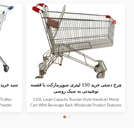
چرخ دستی خرید 150 لیتری سوپرمارکت با قفسه
سبد خرید 
نوشیدنی به سبک روسی
Trolley
150L Large Capacity Russian Style Handcart Metal
 Powder
Cart With Beverage Rack Wholesale Product Features
le of the
The material uses high-quality carbon steel Q195,
 mesh, and
which is high-quality and durable Europe and the
em shopping
Middle East are the main export markets, suitable for
he shopping
various occasions, such as grocery stores,
 which can
supermarkets, and pharmacies Beautiful double-layer