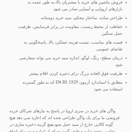
فروش ماشین های خرید با مشتریان بالا،به طور عمده به
10مدل قفل
است، اندازه سکه در دسترس است. هزینه
بازارهای اروپایی و آسیایی صادر می شود
ماشين:
اضافی.
طراحی ساده، ساختار محکم، سبد خرید دوستانه
11منطقه
حفاظت از محیط زیست، مقاومت در برابر فرسایش، ظرفیت
دسته نوار LOGO در دسترس است
چاپ لوگو:
حمل سنگین
قیمت های مناسب، نسبت هزینه عملکرد بالا، پاسخگویی به
12رنگ
تقاضای عمومی
قطعات
رنگ پانتون در دسترس است
پلاستیکی:
درمان سطح، رنگ، لوگو، اندازه سبد خرید می تواند سفارشی
شود
قلاب های S، کمربند ایمنی صندلی، محافظ
ظرفیت فوق العاده بزرگ برای ذخیره کردن اقلام بیشتر
گوشه پایین، پوشش فریم سبد بالا،
13لوازم
مطابق با استاندارد آزمون EN BS 1929 که به طور گسترده
اضافی:
کارت تبلیغاتی پلاستیکی در دسترس است.
استفاده می شود
هزینه اضافی.
14روش بسته
1 پی سی/ کیسه حباب
واگن های خرید در سری اروپا در پاسخ به نیازهای شرکای خرده
بندی:
فروشی ما برای یک واگن طراحی شده اند که اجازه نمی دهد هیچ
15.ODM و
گونه کالایی خارج از سبد حمل شود.هیچ گزینه ذخیره سازی در
در دسترس
OEM:
شاسی وجود ندارد و طیف گسترده ای از اندازه سبد برای انواع