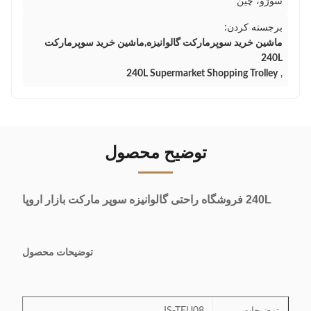
سوژو، چین
برجسته کردن:
ماشين خريد سوپرمارکت گالوانیزه,ماشين خريد سوپرمارکت
240L
240L Supermarket Shopping Trolley
,
توضیح محصول
240L فروشگاه راحتی گالوانیزه سوپر مارکت بازار اروپا
توضیحات محصول