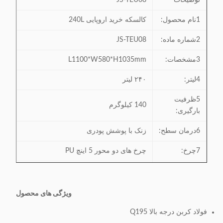
توضیحات
JS-TEU08
1نام محصول:
کالسکه خرید اروپایی 240L
2شماره ماده:
JS-TEU08
3مشخصات:
L1100*W580*H1035mm
4لیتر:
۲۴۰ لیتر
5ظرفیت
140 کيلوگرم
بارگیری:
6درمان سطح:
زنک با پوشش پودری
7چرخ:
چرخ های دو محور 5 اینچ PU
8مواد:
فولاد کربن درجه بالا Q195
9. قابل
ویژگی های محصول
عمدتا صادرات به بازارهای اروپا و آسیا
سازگاری:
فولاد کربن درجه بالا Q195
قفل مواد پلاستیکی یا آلیاژ روی در دسترس