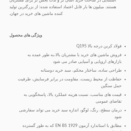
استثنایی در ساخت خرید آسان تر و لذت بخش تر برای مشتریان
هستند. میلیون ها بار قابل اعتماد استفاده شده: از بزرگترین تولید
کننده ماشین های خرید در جهان.
ویژگی های محصول
فولاد کربن درجه بالا Q195
فروش ماشین های خرید با مشتریان بالا،به طور عمده به
بازارهای اروپایی و آسیایی صادر می شود
طراحی ساده، ساختار محکم، سبد خرید دوستانه
حفاظت از محیط زیست، مقاومت در برابر فرسایش، ظرفیت
حمل سنگین
قیمت های مناسب، نسبت هزینه عملکرد بالا، پاسخگویی به
تقاضای عمومی
درمان سطح، رنگ، لوگو، اندازه سبد خرید می تواند سفارشی
شود
مطابق با استاندارد آزمون EN BS 1929 که به طور گسترده