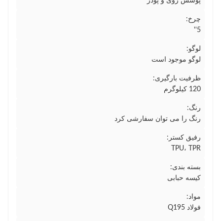
پوشش روی و پودر
چرخ:
5''
لوگو:
لوگو موجود است
ظرفیت بارگیری:
120 کیلوگرم
رنگ:
رنگ را می توان سفارشی کرد
رفیق کستر:
TPU، TPR
بسته بندی:
کیسه حبابی
مواد:
فولاد Q195