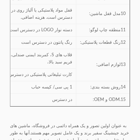
قفل مواد پلاستیکی یا آلیاژ روی در دست
10مدل قفل ماشين:
دسترس است. هزینه اضافی.
11منطقه چاپ لوگو:
دسته نوار LOGO در دسترس است
12رنگ قطعات پلاستیکی:
رنگ پانتون در دسترس است
قلاب های S، کمربند ایمنی صندلی،
فریم سبد بالا،
13لوازم اضافی:
کارت تبلیغاتی پلاستیکی در دسترس است.
14روش بسته بندی:
1 پی سی/ کیسه حباب
15.ODM و OEM:
در دسترس
به عنوان اولین تصور و یک همراه دائمی در فروشگاه، ماشین های
خرید جینشینگ سفیر برند و یک عامل تصویر مهم هستند.آنها به طور