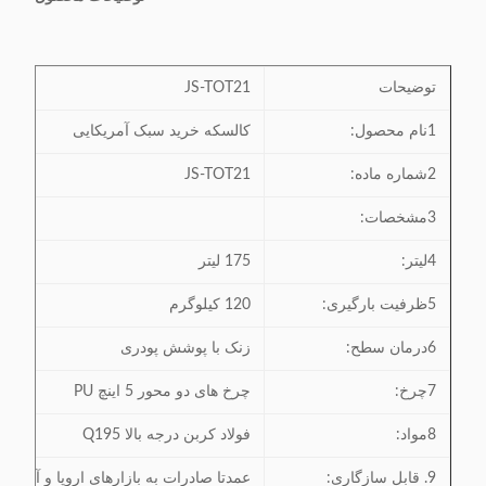
توضیحات
JS-TOT21
1نام محصول:
کالسکه خرید سبک آمریکایی
2شماره ماده:
JS-TOT21
3مشخصات:
4لیتر:
175 لیتر
5ظرفیت بارگیری:
120 کيلوگرم
6درمان سطح:
زنک با پوشش پودری
7چرخ:
چرخ های دو محور 5 اینچ PU
8مواد:
فولاد کربن درجه بالا Q195
9. قابل سازگاری:
عمدتا صادرات به بازارهای اروپا و آسیا