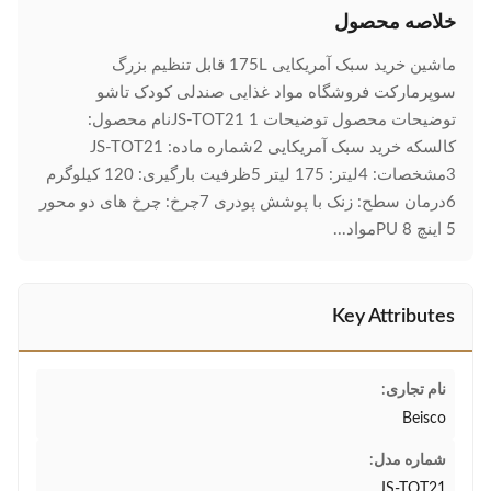
خلاصه محصول
ماشین خرید سبک آمریکایی 175L قابل تنظیم بزرگ
سوپرمارکت فروشگاه مواد غذایی صندلی کودک تاشو
توضیحات محصول توضیحات JS-TOT21 1نام محصول:
کالسکه خرید سبک آمریکایی 2شماره ماده: JS-TOT21
3مشخصات: 4لیتر: 175 لیتر 5ظرفیت بارگیری: 120 کيلوگرم
6درمان سطح: زنک با پوشش پودری 7چرخ: چرخ های دو محور
5 اینچ PU 8مواد...
Key Attributes
نام تجاری:
Beisco
شماره مدل:
JS-TOT21