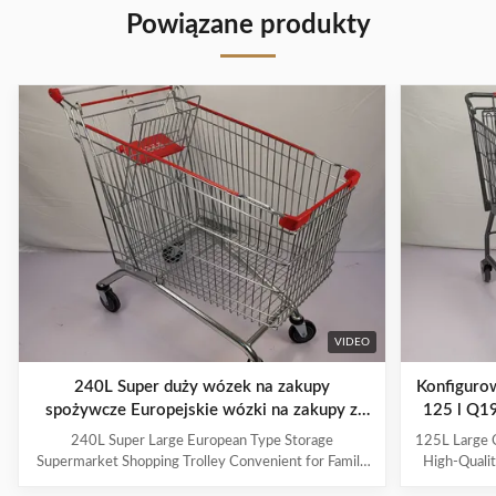
Powiązane produkty
VIDEO
240L Super duży wózek na zakupy
Konfiguro
spożywcze Europejskie wózki na zakupy z
125 l Q1
fotelikiem dziecięcym
240L Super Large European Type Storage
125L Large C
Supermarket Shopping Trolley Convenient for Family
High-Qualit
Shopping with Child Seat As a first impression and a
And Handle L