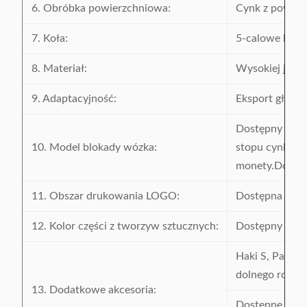
6. Obróbka powierzchniowa:
Cynk z powłok
7. Koła:
5-calowe koła
8. Materiał:
Wysokiej jako
9. Adaptacyjność:
Eksport główni
Dostępny jest
10. Model blokady wózka:
stopu cynku, d
monety.Dodatk
11. Obszar drukowania LOGO:
Dostępna jest
12. Kolor części z tworzyw sztucznych:
Dostępny jest 
Haki S, Pas be
dolnego rogu,
13. Dodatkowe akcesoria:
Dostępne są pl