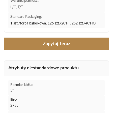
Warunki płatności:
L/C, T/T
Standard Packaging:
1 szt./torba bąbelkowa, 126 szt./20'FT, 252 szt./40'HQ
Zapytaj Teraz
Atrybuty niestandardowe produktu
Rozmiar kółka:
5"
litry:
275L