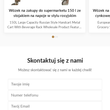
Wózek na zakupy do supermarketu 150 l ze
Wózek na 
stojakiem na napoje w stylu rosyjskim
cynkowe
150L Large Capacity Russian Style Handcart Metal
European
Cart With Beverage Rack Wholesale Product Features
Grocery 
The material uses high-quality carbon steel Q195,
Coating Pro
which is high-quality and durable Europe and the
metal mesh 
Middle East are the main export markets, suitable for
with a foldin
various occasions, such as grocery stores,
with the chi
supermarkets, and pharmacies Beautiful double-layer
cart can be
wire base frame with stronger load-bearing capacity
accommodate 
Skontaktuj się z nami
With a storage foundation, free up more space
items. This c
Surface treatment, color, logo,
Możesz skontaktować się z nami w każdej chwili!