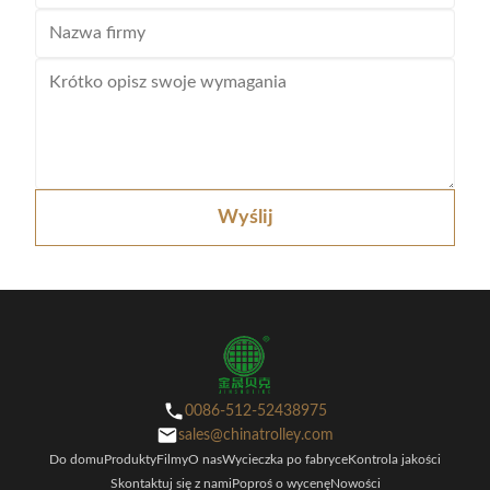
Wyślij
0086-512-52438975
sales@chinatrolley.com
Do domu
Produkty
Filmy
O nas
Wycieczka po fabryce
Kontrola jakości
Skontaktuj się z nami
Poproś o wycenę
Nowości