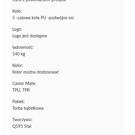
Cynk z powlekaniem proszku
Koło:
5 -calowe koła PU -podwójne osi
Logo:
Logo jest dostępne
ładowność:
140 kg
Kolor:
Kolor można dostosować
Caster Mate:
TPU, TPR
Pakiet:
Torba bąbelkowa
Tworzywo:
Q195 Stal