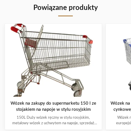
Powiązane produkty
Wózek na zakupy do supermarketu 150 l ze
Wózek na 
stojakiem na napoje w stylu rosyjskim
cynkowe
150L Duży wózek ręczny w stylu rosyjskim,
Wózek n
metalowy wózek z uchwytem na napoje, sprzedaż
europejs
hurtowa Cechy produktu Materiał wykorzystuje
cynkowana 