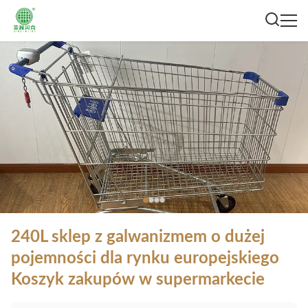
240L sklep z galwanizmem o dużej
pojemności dla rynku europejskiego
Koszyk zakupów w supermarkecie