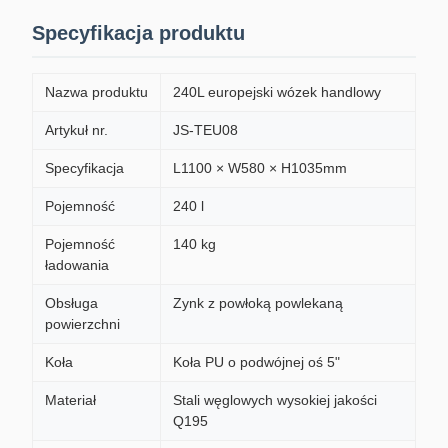
Specyfikacja produktu
Nazwa produktu
240L europejski wózek handlowy
Artykuł nr.
JS-TEU08
Specyfikacja
L1100 × W580 × H1035mm
Pojemność
240 l
Pojemność
140 kg
ładowania
Obsługa
Zynk z powłoką powlekaną
powierzchni
Koła
Koła PU o podwójnej oś 5"
Materiał
Stali węglowych wysokiej jakości
Q195