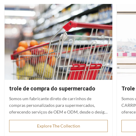
trole de compra do supermercado
Trole
Somos um fabricante direto de carrinhos de
Somos u
compras personalizados para supermercados,
CARRI
oferecendo serviços de OEM e ODM, desde o design
oferec
até a produção em massa. Materiais duráveis,
control
personalização flexível e capacidade de
intensi
Explore The Collection
fornecimento global.
carrinh