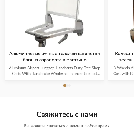
Алюминиевые ручные тележки вагонетки
Колеса 
багажа аэропорта в магазине
тележ
беспошлинной торговли с ручным
сплава
Aluminum Airport Luggage Handcarts Duty Free Shop
3 Wheels Al
тормозом
Carts With Handbrake Wholesale In order to meet
Cart with Br
the different needs of passengers, different airports
of passen
will also be equipped with different types of trolleys.
different ty
They include large airport carts, small carts, children's
trolleys, sma
carts, and baby strollers. Among them, large hand
Among them
carts can be placed in isolation areas, terminal isolation
isolation z
areas, GTC (ground transportation center), airport
building, GT
Свяжитесь с нами
parking lots and other areas, making it convenient for
parking
Вы можете связаться с нами в любое время!