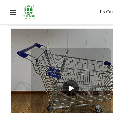
En Casa.
>
Productos
>
carretilla que hace compras del superm
En Cas