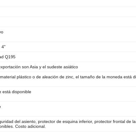
vo
 4"
dad Q195
xportación son Asia y el sudeste asiático
aterial plástico o de aleación de zinc, el tamaño de la moneda está di
 está disponible
e
ridad del asiento, protector de esquina inferior, protector frontal de la
ponibles. Costo adicional.