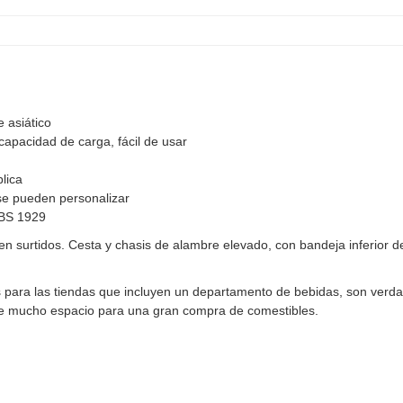
 asiático
capacidad de carga, fácil de usar
lica
 se pueden personalizar
 BS 1929
n surtidos. Cesta y chasis de alambre elevado, con bandeja inferior de
s para las tiendas que incluyen un departamento de bebidas, son verdad
iene mucho espacio para una gran compra de comestibles.