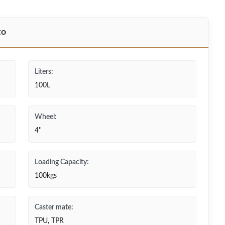
to
Liters:
100L
Wheel:
4''
Loading Capacity:
100kgs
Caster mate:
TPU, TPR