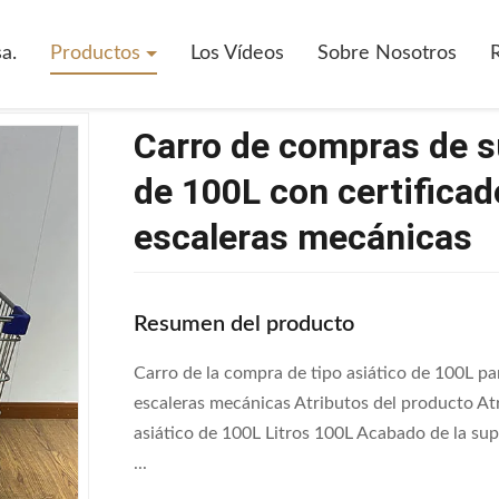
ercado
>
Carro De Compras De Supermercado Tipo Asiático De 100L Con
a.
Productos
Los Vídeos
Sobre Nosotros
Carro de compras de s
de 100L con certifica
escaleras mecánicas
Resumen del producto
Carro de la compra de tipo asiático de 100L p
escaleras mecánicas Atributos del producto A
asiático de 100L Litros 100L Acabado de la sup
...