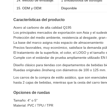
14. Método de embalaje:
1 unidad/bolsa de burbujas
15. ODM y OEM:
Disponible
Características del producto
Acero al carbono de alta calidad Q195
Los principales mercados de exportación son Asia y el sudeste
Protección del medio ambiente, resistencia al desgaste, gran 
La base del marco asigna más espacio de almacenamiento
Precios favorables, muy económico, satisface la demanda púb
El tratamiento de la superficie, el color, el LOGO y el tamaño
Cumple con el estándar de prueba ampliamente utilizado EN
Diseño clásico para tiendas con departamentos de bebidas bie
Ruedas originales Jinsheng con diámetros de 100 o 125 mm.
Los carros de la compra de estilo asiático, que son esenciale
hasta 2 cajas de bebidas, mientras que la cesta del carro t
Opciones de ruedas
Tamaño: 4" o 5"
Material: PVC / TPU / TPR