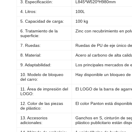
3. Especificación:
L845*W520*H980mm
4. Litros:
100L
5. Capacidad de carga:
100 kg
6. Tratamiento de la
Zinc con recubrimiento en pol
superficie:
7. Ruedas:
Ruedas de PU de eje único de
8. Material:
Acero al carbono de alta cali
9. Adaptabilidad:
Los principales mercados de e
10. Modelo de bloqueo
Hay disponible un bloqueo de m
del carro:
11. Área de impresión del
El LOGO de la barra de agarre
LOGO:
12. Color de las piezas
El color Panton está disponibl
de plástico:
13. Accesorios
Ganchos en S, cinturón de segu
adicionales:
plástico publicitario están dis