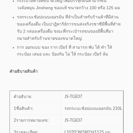
กระเป๋าสตางค์ขนาดใหญ่ เพื่อบรรทุกสินค้ามากขึ้น
วงล้อหมุน Jinsheng ของแท้ ขนาดกว้าง 100 หรือ 125 มม
รถกระบะช้อปแบบเยอรมัน ที่จําเป็นสําหรับร้านค้าที่มีส่วน
ของเครื่องดื่ม เป็นปาฏิหาริย์การขนส่งจริงๆชาซีมีพื้นที่สําห
รับ 2 กล่องเครื่องดื่ม ขณะที่กระเป๋ารถขนของมีพื้นที่มา
กมายสําหรับร้านขายของขนาดใหญ่.
การ ออกแบบ ของ ราก เบียร์ ที่ สามารถ พับ ได้ ทํา ให้
กระป๋อง เสมอ และ ป้องกัน ไม่ ให้ กระป๋อง เบียร์ ล้ม
คําอธิบายสินค้า
คําอธิบาย
JS-TGE07
1ชื่อสินค้า:
รถกระบะช้อปแบบเยอรมัน 210L
2รายการหมายเลข:
JS-TGE07
3รายละเอียด:
L1070*W580*H1125 มม.