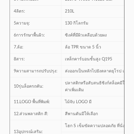
4ลิตร:
210L
5ความจุ:
130 กิโลกรัม
6การรักษาพื้นผิว:
ซิงค์ที่มีผิวเคลือบด้วยผง
7.ล้อ:
ล้อ TPR ขนาด 5 นิ้ว
8สาร:
เหล็กคาร์บอนชั้นสูง Q195
9ความสามารถปรับปรุง:
ส่งออกเป็นหลักไปยังตลาดยุโรป และเอ
ปลาสติกหรือสับสนธิซิงก์สล็อคมีให้เลื
10รุ่นล็อครถคัน:
ค่าเพิ่มเติม
11.LOGO พื้นที่พิมพ์:
ไม้จับ LOGO มี
12.ส่วนพลาสติก สี:
สีพานตันมีให้เลือก
โฮก S เข็มขัดความปลอดภัย ที่นั่ง ป้อง
13อุปกรณ์เสริม: