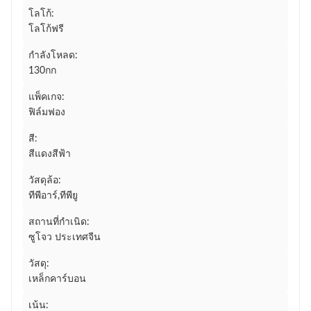
โลโก้:
โลโก้ฟรี
กำลังโหลด:
130กก
แพ็คเกจ:
ฟิล์มฟอง
สี:
สีแดงสีฟ้า
วัสดุล้อ:
ทีพีอาร์,ทีพียู
สถานที่กำเนิด:
ซูโจว ประเทศจีน
วัสดุ:
เหล็กคาร์บอน
เน้น: