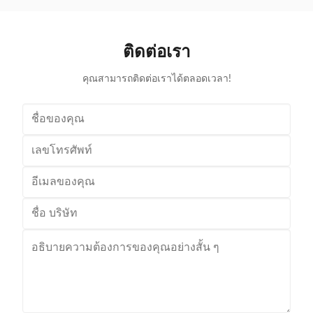
various occasions, such as grocery stores,
with the chi
supermarkets, and pharmacies Beautiful double-layer
cart can be
wire base frame with stronger load-bearing capacity
accommodate 
ติดต่อเรา
With a storage foundation, free up more space
items. This c
Surface treatment, color, logo,
คุณสามารถติดต่อเราได้ตลอดเวลา!