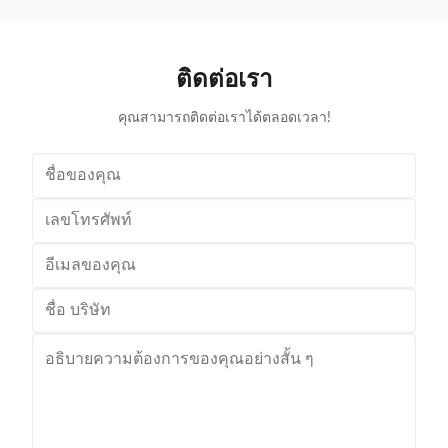
Middle East are the main export markets, suitable for
with a foldin
various occasions, such as grocery stores,
with the chi
supermarkets, and pharmacies Beautiful double-layer
cart can be
wire base frame with stronger load-bearing capacity
accommodate 
ติดต่อเรา
With a storage foundation, free up more space
items. This c
Surface treatment, color, logo,
คุณสามารถติดต่อเราได้ตลอดเวลา!