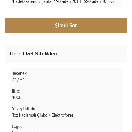
1 adet/kabarcık çanta, 190 adet/20'FT, 520 adet/40'HQ
Şimdi Sor
Ürün Özel Nitelikleri
Tekerlek:
4" / 5"
litre:
100L
Yüzeyi bitirin:
Toz kaplamalı Çinko / Elektroforez
Logo: