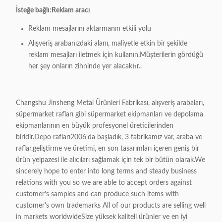
İsteğe bağlı:
Reklam aracı
Reklam mesajlarını aktarmanın etkili yolu
Alışveriş arabanızdaki alanı, maliyetle etkin bir şekilde
reklam mesajları iletmek için kullanın.Müşterilerin gördüğü
her şey onların zihninde yer alacaktır..
Changshu Jinsheng Metal Ürünleri Fabrikası, alışveriş arabaları,
süpermarket rafları gibi süpermarket ekipmanları ve depolama
ekipmanlarının en büyük profesyonel üreticilerinden
biridir.Depo rafları2006'da başladık, 3 fabrikamız var, araba ve
raflar.geliştirme ve üretimi, en son tasarımları içeren geniş bir
ürün yelpazesi ile alıcıları sağlamak için tek bir bütün olarak.We
sincerely hope to enter into long terms and steady business
relations with you so we are able to accept orders against
customer's samples and can produce such items with
customer's own trademarks All of our products are selling well
in markets worldwideSize yüksek kaliteli ürünler ve en iyi