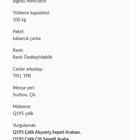
logosu mevcuttur
Yükleme kapasitesi:
100 kg
Paket:
kabarcık çanta
Renk:
Renk Özelleştirilebilir
Caster arkadaşı:
TPU, TPR
Menşe yeri:
Suzhou, Çin
Malzeme:
Q195 çelik
Vurgulamak:
Q195 Çelik Alışveriş Sepeti Arabası
,
Q195 Çelik Çift Sepetli Araba
,