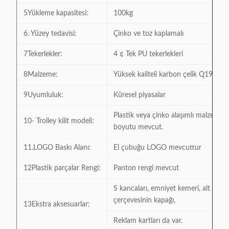
5Yükleme kapasitesi:
100kg
6. Yüzey tedavisi:
Çinko ve toz kaplamalı
7Tekerlekler:
4 ¢ Tek PU tekerlekleri
8Malzeme:
Yüksek kaliteli karbon çelik Q195
9Uyumluluk:
Küresel piyasalar
Plastik veya çinko alaşımlı malzeme 
10- Trolley kilit modeli:
boyutu mevcut.
11.LOGO Baskı Alanı:
El çubuğu LOGO mevcuttur
12Plastik parçalar Rengi:
Panton rengi mevcut
S kancaları, emniyet kemeri, alt köşe
çerçevesinin kapağı,
13Ekstra aksesuarlar:
Reklam kartları da var.