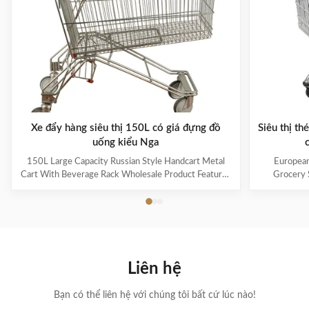
Xe đẩy hàng siêu thị 150L có giá đựng đồ
Siêu thị t
uống kiểu Nga
150L Large Capacity Russian Style Handcart Metal
European
Cart With Beverage Rack Wholesale Product Features
Grocery 
The material uses high-quality carbon steel Q195,
Coating Pro
which is high-quality and durable Europe and the
metal mesh 
Middle East are the main export markets, suitable for
with a foldin
various occasions, such as grocery stores,
with the chi
supermarkets, and pharmacies Beautiful double-layer
cart can be
wire base frame with stronger load-bearing capacity
accommodate 
Liên hệ
With a storage foundation, free up more space
items. This c
Surface treatment, color, logo,
Bạn có thể liên hệ với chúng tôi bất cứ lúc nào!