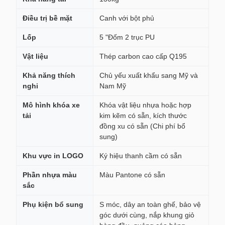
Điều trị bề mặt
Canh với bột phủ
Lốp
5 "Đốm 2 trục PU
Vật liệu
Thép carbon cao cấp Q195
Khả năng thích
Chủ yếu xuất khẩu sang Mỹ và
nghi
Nam Mỹ
Mô hình khóa xe
Khóa vật liệu nhựa hoặc hợp
tải
kim kẽm có sẵn, kích thước
đồng xu có sẵn (Chi phí bổ
sung)
Khu vực in LOGO
Ký hiệu thanh cầm có sẵn
Phần nhựa màu
Màu Pantone có sẵn
sắc
Phụ kiện bổ sung
S móc, dây an toàn ghế, bảo vệ
góc dưới cùng, nắp khung giỏ