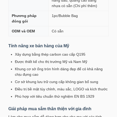
hàng đầu, quảng cáo bảng
nhựa có sẵn (Chi phí thêm)
Phương pháp
1pc/Bubble Bag
đóng gói
ODM và OEM
Có sẵn
Tính năng xe bán hàng của Mỹ
Xây dựng bằng thép carbon cao cấp Q195
Được thiết kế cho thị trường Mỹ và Nam Mỹ
Khung cơ sở ống tròn hình dáng đẹp để có khả năng
chịu đựng cao
Cơ sở khung lưu trữ cung cấp không gian bổ sung
Điều trị bề mặt tùy chỉnh, màu sắc, LOGO và kích thước
Phù hợp với tiêu chuẩn thử nghiệm EN BS 1929
Giải pháp mua sắm thân thiện với gia đình
Làm cho mua sắm dễ dàng hơn cho cha mẹ với các tính