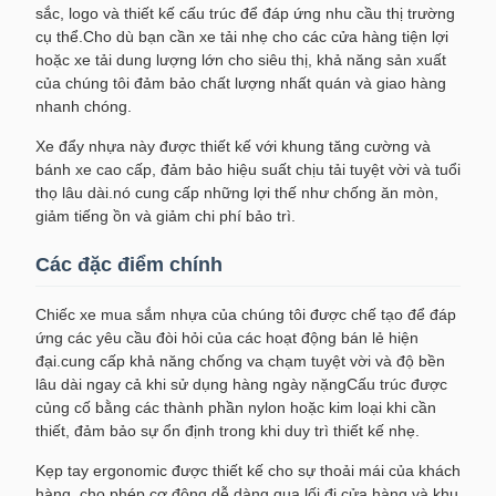
sắc, logo và thiết kế cấu trúc để đáp ứng nhu cầu thị trường
cụ thể.Cho dù bạn cần xe tải nhẹ cho các cửa hàng tiện lợi
hoặc xe tải dung lượng lớn cho siêu thị, khả năng sản xuất
của chúng tôi đảm bảo chất lượng nhất quán và giao hàng
nhanh chóng.
Xe đẩy nhựa này được thiết kế với khung tăng cường và
bánh xe cao cấp, đảm bảo hiệu suất chịu tải tuyệt vời và tuổi
thọ lâu dài.nó cung cấp những lợi thế như chống ăn mòn,
giảm tiếng ồn và giảm chi phí bảo trì.
Các đặc điểm chính
Chiếc xe mua sắm nhựa của chúng tôi được chế tạo để đáp
ứng các yêu cầu đòi hỏi của các hoạt động bán lẻ hiện
đại.cung cấp khả năng chống va chạm tuyệt vời và độ bền
lâu dài ngay cả khi sử dụng hàng ngày nặngCấu trúc được
củng cố bằng các thành phần nylon hoặc kim loại khi cần
thiết, đảm bảo sự ổn định trong khi duy trì thiết kế nhẹ.
Kẹp tay ergonomic được thiết kế cho sự thoải mái của khách
hàng, cho phép cơ động dễ dàng qua lối đi cửa hàng và khu