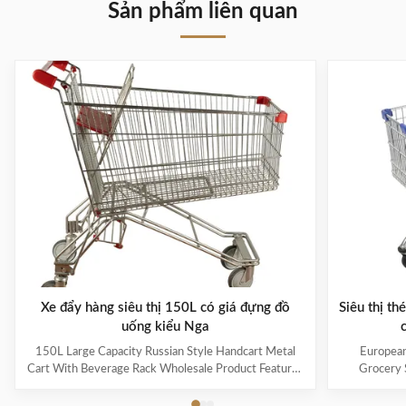
Sản phẩm liên quan
Xe đẩy hàng siêu thị 150L có giá đựng đồ
Siêu thị t
uống kiểu Nga
150L Large Capacity Russian Style Handcart Metal
European
Cart With Beverage Rack Wholesale Product Features
Grocery 
The material uses high-quality carbon steel Q195,
Coating Pro
which is high-quality and durable Europe and the
metal mesh 