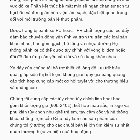
vực đỗ xe.Phần kết thúc bề mặt mịn sẽ ngăn chặn sự tích tụ
bụi bẩn và đơn giản hóa việc làm sạch, đặc biệt quan trọng
đối với môi trường bán lẻ thực phẩm.
Được trang bị bánh xe PU hoặc TPR chất lượng cao, xe đẩy
đảm bảo chuyển động yên tĩnh và trơn tru trên các loại sàn
khác nhau, bao gồm gạch, bê tông và nhựa đường.Hệ
thống bánh xe có thể được tùy chỉnh với vòng bi đơn hoặc
đôi để đáp ứng các yêu cầu tải và sử dụng khác nhau.
Xe đẩy của chúng tôi hỗ trợ thiết kế lồng để lưu trữ hiệu
quả, giúp siêu thị tiết kiệm không gian quý giá.bảng quảng
cáo tích hợp cung cấp một cơ hội tuyệt vời cho thương hiệu
và quảng cáo.
Chúng tôi cung cấp các tùy chọn tùy chỉnh linh hoạt bao
gồm khối lượng giỏ (60L-240L), kết hợp màu sắc, in logo và
phụ kiện tùy chọn như ghế trẻ em, tay cầm cốc và hệ thống
khóa chống trộm cắp.Điều này làm cho sản phẩm của
chúng tôi lý tưởng cho các chuỗi bán lẻ lớn tìm kiếm sự nhất
quán thương hiệu và hiệu quả hoạt động.