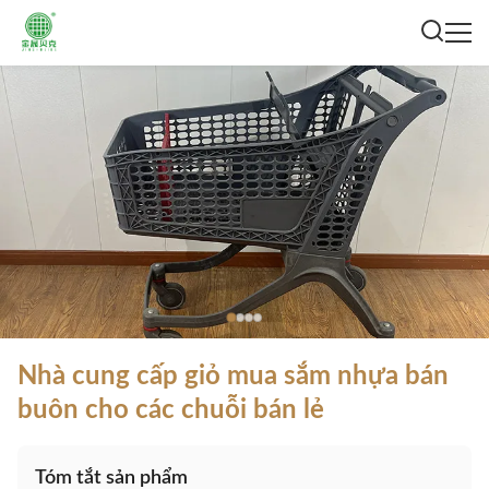
Nhà cung cấp giỏ mua sắm nhựa bán
buôn cho các chuỗi bán lẻ
Tóm tắt sản phẩm