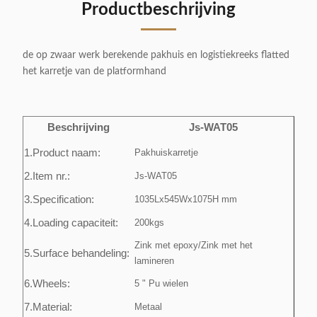
Productbeschrijving
de op zwaar werk berekende pakhuis en logistiekreeks flatted
het karretje van de platformhand
Beschrijving
Js-WAT05
1.Product naam:
Pakhuiskarretje
2.Item nr.:
Js-WAT05
3.Specification:
1035Lx545Wx1075H mm
4.Loading capaciteit:
200kgs
Zink met epoxy/Zink met het
5.Surface behandeling:
lamineren
6.Wheels:
5 " Pu wielen
7.Material:
Metaal