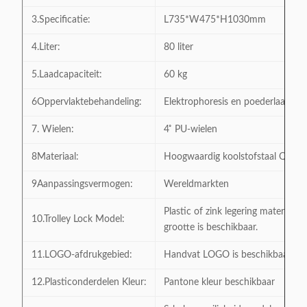
3.Specificatie:
L735*W475*H1030mm
4.Liter:
80 liter
5.Laadcapaciteit:
60 kg
6Oppervlaktebehandeling:
Elektrophoresis en poederlaag
7. Wielen:
4 ̊ PU-wielen
8Materiaal:
Hoogwaardig koolstofstaal Q195
9Aanpassingsvermogen:
Wereldmarkten
Plastic of zink legering materiaal 
10.Trolley Lock Model:
grootte is beschikbaar.
11.LOGO-afdrukgebied:
Handvat LOGO is beschikbaar
12.Plasticonderdelen Kleur:
Pantone kleur beschikbaar