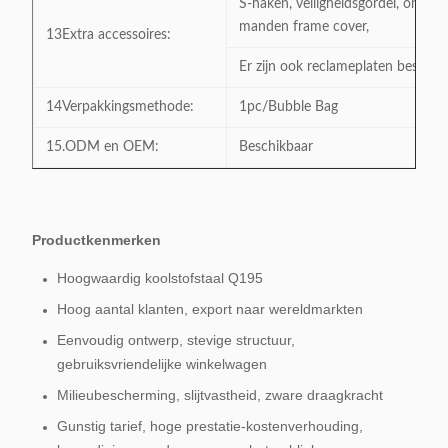
S-haken, veiligheidsgordel, onder
manden frame cover,
13Extra accessoires:
Er zijn ook reclameplaten beschikb
14Verpakkingsmethode:
1pc/Bubble Bag
15.ODM en OEM:
Beschikbaar
Productkenmerken
Hoogwaardig koolstofstaal Q195
Hoog aantal klanten, export naar wereldmarkten
Eenvoudig ontwerp, stevige structuur,
gebruiksvriendelijke winkelwagen
Milieubescherming, slijtvastheid, zware draagkracht
Gunstig tarief, hoge prestatie-kostenverhouding,