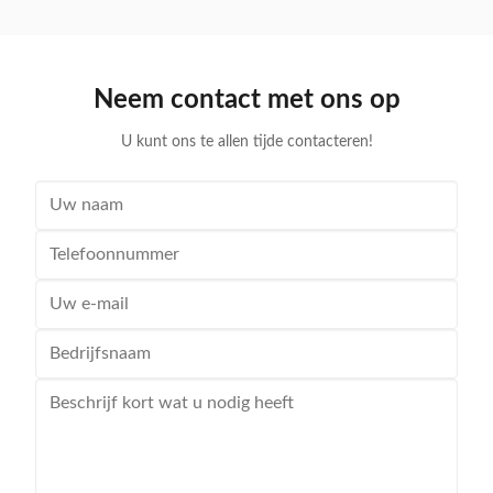
device used by retail shoppers to facilitate the
rust resi
transportation of goods. It usually consists of a metal
friendly, we
frame with a handle and one or more metal wires or
is a doubl
plastic baskets connected to it. This design allows
accepted 
Neem contact met ons op
customers to place their selected items (such as
suitable f
groceries or other items) in
suff
U kunt ons te allen tijde contacteren!