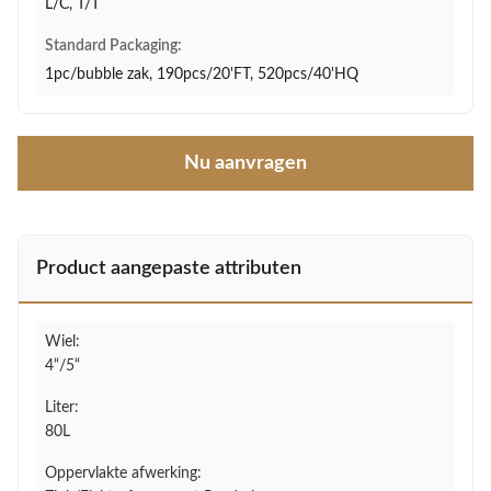
L/C, T/T
Standard Packaging:
1pc/bubble zak, 190pcs/20'FT, 520pcs/40'HQ
Nu aanvragen
Product aangepaste attributen
Wiel:
4“/5“
Liter:
80L
Oppervlakte afwerking: