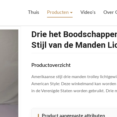
odschappenwagentje80l Amerikaanse Stijl Van De Manden Lichtgewicht
Thuis
Producten
Video's
Over 
Drie het Boodschappe
Stijl van de Manden L
Productoverzicht
Amerikaanse stijl drie manden trolley lichtge
American Style: Deze winkelmand kan worden on
in de Verenigde Staten worden gebruikt. Drie
Product aangepaste attributen