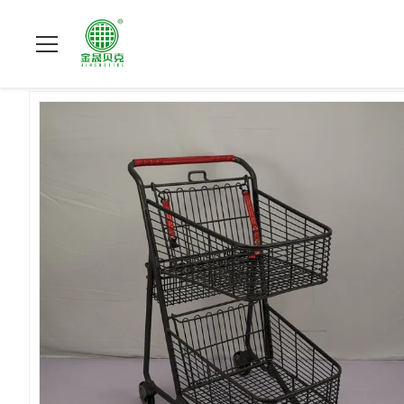
Thuis
>
Producten
>
Het winkelen Mandkarretje
>
Drie Het Bo