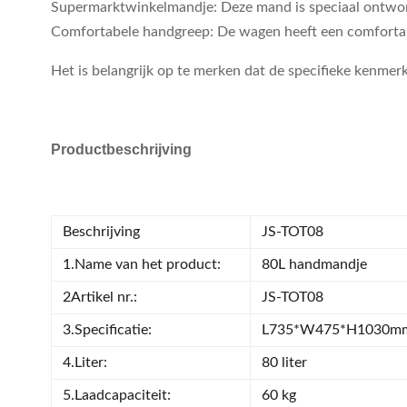
Supermarktwinkelmandje: Deze mand is speciaal ontworp
Comfortabele handgreep: De wagen heeft een comfortab
Het is belangrijk op te merken dat de specifieke kenme
Productbeschrijving
Beschrijving
JS-TOT08
1.Name van het product:
80L handmandje
2Artikel nr.:
JS-TOT08
3.Specificatie:
L735*W475*H1030m
4.Liter:
80 liter
5.Laadcapaciteit:
60 kg