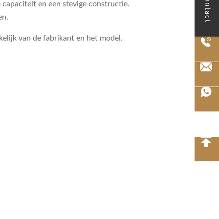
contact
apaciteit en een stevige constructie.
en.
lijk van de fabrikant en het model.