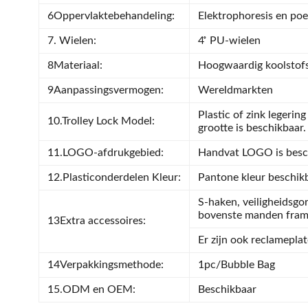
6Oppervlaktebehandeling:
Elektrophoresis en po
7. Wielen:
4 ̊ PU-wielen
8Materiaal:
Hoogwaardig koolstof
9Aanpassingsvermogen:
Wereldmarkten
Plastic of zink legerin
10.Trolley Lock Model:
grootte is beschikbaar.
11.LOGO-afdrukgebied:
Handvat LOGO is besc
12.Plasticonderdelen Kleur:
Pantone kleur beschik
S-haken, veiligheidsgo
bovenste manden fram
13Extra accessoires:
Er zijn ook reclamepla
14Verpakkingsmethode:
1pc/Bubble Bag
15.ODM en OEM:
Beschikbaar